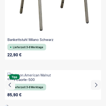
Bankettstuhl Milano Schwarz
Lieferzeit 3-8 Werktage
22,90 €
Regulärer Preis:
Produktgalerie überspringen
Tipp
Stuhl Caorle-500
Lieferzeit 3-8 Werktage
85,90 €
Regulärer Preis: