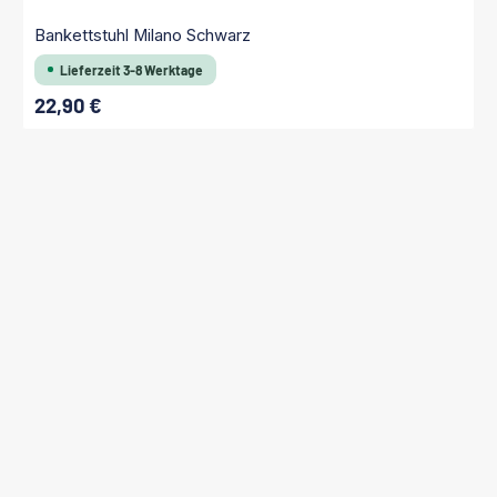
Bankettstuhl Milano Schwarz
Lieferzeit 3-8 Werktage
22,90 €
Regulärer Preis: