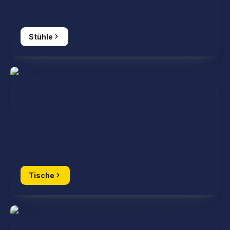
Stühle
Tische
Tische
Barhocker