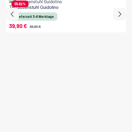
55.62
%
Terrassenstuhl Guidolino
Lieferzeit 3-8 Werktage
39,90 €
Verkaufspreis:
Regulärer Preis:
89,90 €