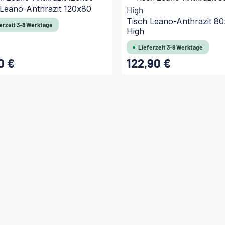
 Leano-Anthrazit 120x80
Tisch Leano-Anthrazit 8
erzeit 3-8 Werktage
High
Lieferzeit 3-8 Werktage
0 €
122,90 €
 Preis:
Regulärer Preis:
In den Warenkorb
In den Warenkorb