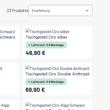
23 Produkte
 Schwarz
Tischgestell Ciro silber
Lieferzeit: 3-8 Werktage
46,90 €
Regulärer Preis:
t
Tischgestell Ciro Double Anthrazit
Lieferzeit: 3-8 Werktage
69,90 €
Regulärer Preis: