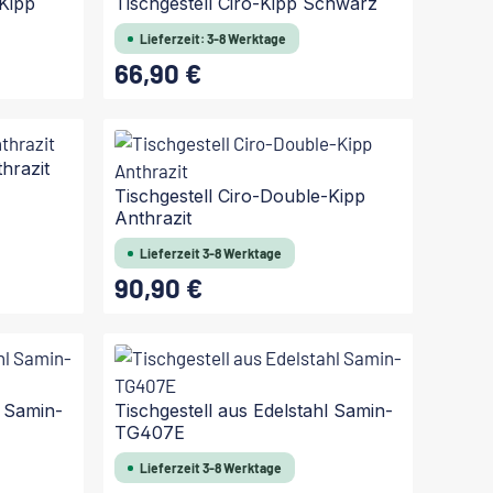
-Kipp
Tischgestell Ciro-Kipp Schwarz
Lieferzeit: 3-8 Werktage
66,90 €
Regulärer Preis:
thrazit
Tischgestell Ciro-Double-Kipp
Anthrazit
Lieferzeit 3-8 Werktage
90,90 €
Regulärer Preis:
l Samin-
Tischgestell aus Edelstahl Samin-
TG407E
Lieferzeit 3-8 Werktage