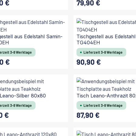
0 €
79,90 €
 Preis:
Regulärer Preis:
In den Warenkorb
In den Warenkorb
estell aus Edelstahl Samin-
Tischgestell aus Edelstah
0EH
TG404EH
erzeit 3-8 Werktage
Lieferzeit 3-8 Werktage
0 €
90,90 €
 Preis:
Regulärer Preis:
In den Warenkorb
In den Warenkorb
 Leano-Silber 80x80
Tisch Leano-Anthrazit 8
erzeit 3-8 Werktage
Lieferzeit 3-8 Werktage
0 €
87,90 €
 Preis:
Regulärer Preis:
In den Warenkorb
In den Warenkorb