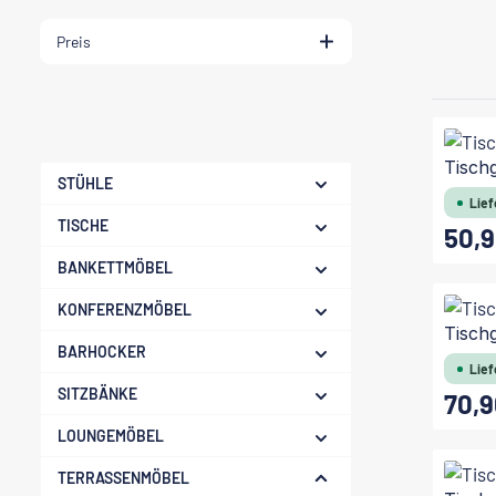
Preis
Tischg
STÜHLE
Lief
TISCHE
50,9
Regulärer
BANKETTMÖBEL
KONFERENZMÖBEL
Tischg
BARHOCKER
Lief
SITZBÄNKE
70,9
Regulärer
LOUNGEMÖBEL
TERRASSENMÖBEL