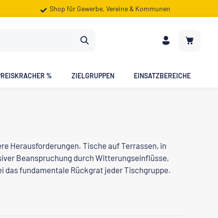
Shop für Gewerbe, Vereine & Kommunen
Warenkorb
PREISKRACHER %
ZIELGRUPPEN
EINSATZBEREICHE
ere Herausforderungen. Tische auf Terrassen, in
nsiver Beanspruchung durch Witterungseinflüsse,
ei das fundamentale Rückgrat jeder Tischgruppe.