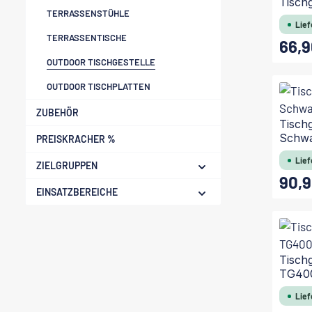
Tischg
TERRASSENSTÜHLE
Lief
TERRASSENTISCHE
66,9
Regulärer
OUTDOOR TISCHGESTELLE
OUTDOOR TISCHPLATTEN
ZUBEHÖR
Tisch
Schw
PREISKRACHER %
Lief
ZIELGRUPPEN
90,9
Regulärer
EINSATZBEREICHE
Tischg
TG40
Lief