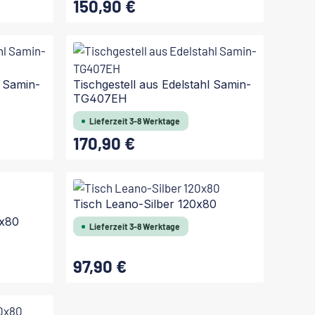
150,90 €
Regulärer Preis:
In den Warenkorb
l Samin-
Tischgestell aus Edelstahl Samin-
TG407EH
Lieferzeit 3-8 Werktage
170,90 €
Regulärer Preis:
In den Warenkorb
Tisch Leano-Silber 120x80
0x80
Lieferzeit 3-8 Werktage
97,90 €
Regulärer Preis:
In den Warenkorb