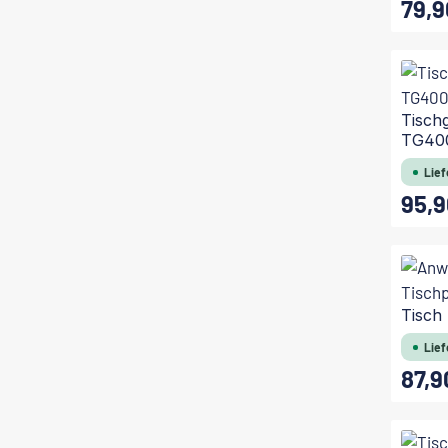
79,9
Regulärer
Tischg
TG40
Lief
95,9
Regulärer
Tisch
Lief
87,9
Regulärer