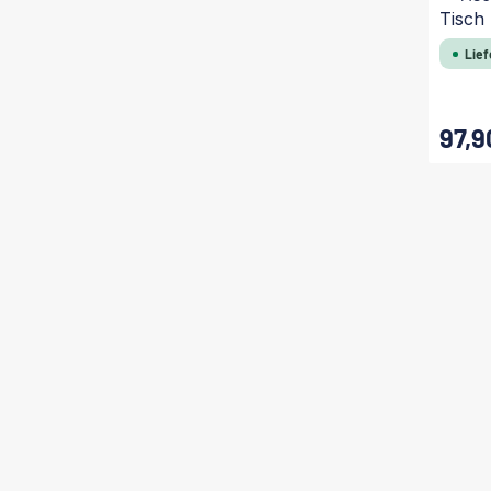
Tisch
Lief
97,9
Regulärer