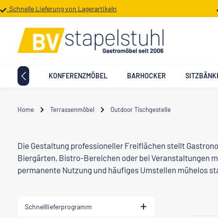
Schnelle Lieferung von Lagerartikeln
 Hauptinhalt springen
Zur Suche springen
Zur Hauptnavigation springen
TTMÖBEL
KONFERENZMÖBEL
BARHOCKER
SITZBÄNK
Home
Terrassenmöbel
Outdoor Tischgestelle
Die Gestaltung professioneller Freiflächen stellt Gastr
Biergärten, Bistro-Bereichen oder bei Veranstaltungen 
permanente Nutzung und häufiges Umstellen mühelos stan
Schnelllieferprogramm