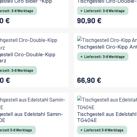
estell Ciro silber -Kipp
Tischgestell Ciro-Double
erzeit: 3-8 Werktage
Lieferzeit: 3-8 Werktage
0 €
90,90 €
 Preis:
Regulärer Preis:
Tischgestell Ciro-Kipp An
gestell Ciro-Double-Kipp
Lieferzeit: 3-8 Werktage
arz
erzeit: 3-8 Werktage
0 €
66,90 €
 Preis:
Regulärer Preis:
estell aus Edelstahl Samin-
Tischgestell aus Edelstah
0E
TG404E
erzeit 3-8 Werktage
Lieferzeit 3-8 Werktage