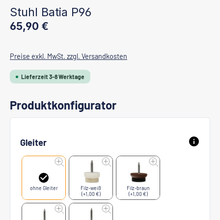
Stuhl Batia P96
Regulärer Preis:
65,90 €
Preise exkl. MwSt. zzgl. Versandkosten
Lieferzeit 3-8 Werktage
Produktkonfigurator
Gleiter
ohne Gleiter
Filz-weiß
Filz-braun
(+1,00 €)
(+1,00 €)