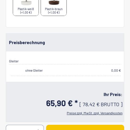
Plastik-weiß
Plastik-braun
(+1,00 €)
(+1,00 €)
Preisberechnung
Gleiter
ohne Gleiter
0,00 €
Ihr Preis:
65,90 € *
[
78,42 €
BRUTTO
]
Preise zzgl. MwSt. zzgl. Versandkosten
Produkt Anzahl: Gib den gewünschten Wert ein oder b