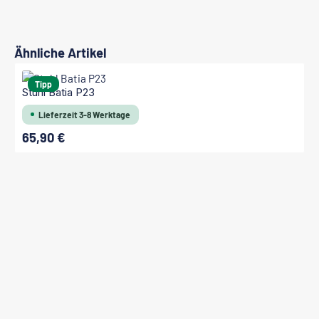
Produktgalerie überspringen
Ähnliche Artikel
Tipp
Stuhl Batia P23
Lieferzeit 3-8 Werktage
65,90 €
Regulärer Preis: