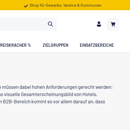
Shop für Gewerbe, Vereine & Kommunen
Warenkorb
PREISKRACHER %
ZIELGRUPPEN
EINSATZBEREICHE
le müssen dabei hohen Anforderungen gerecht werden:
s visuelle Gesamterscheinungsbild von Hotels,
Im B2B-Bereich kommt es vor allem darauf an, dass