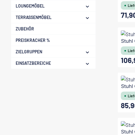
LOUNGEMÖBEL
Lief
71,9
Regulärer
TERRASSENMÖBEL
ZUBEHÖR
PREISKRACHER %
Stuhl
Lief
ZIELGRUPPEN
106,
Regulärer
EINSATZBEREICHE
Stuhl
Lief
85,9
Regulärer
Stuhl