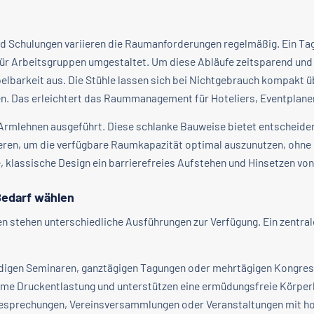
nd Schulungen variieren die Raumanforderungen regelmäßig. Ein Ta
 Arbeitsgruppen umgestaltet. Um diese Abläufe zeitsparend und eff
pelbarkeit aus. Die Stühle lassen sich bei Nichtgebrauch kompakt 
 Das erleichtert das Raummanagement für Hoteliers, Eventplaner
e Armlehnen ausgeführt. Diese schlanke Bauweise bietet entscheide
zieren, um die verfügbare Raumkapazität optimal auszunutzen, ohn
e, klassische Design ein barrierefreies Aufstehen und Hinsetzen von 
Bedarf wählen
n stehen unterschiedliche Ausführungen zur Verfügung. Ein zentral
igen Seminaren, ganztägigen Tagungen oder mehrtägigen Kongress
ehme Druckentlastung und unterstützen eine ermüdungsfreie Körperh
esprechungen, Vereinsversammlungen oder Veranstaltungen mit hoh