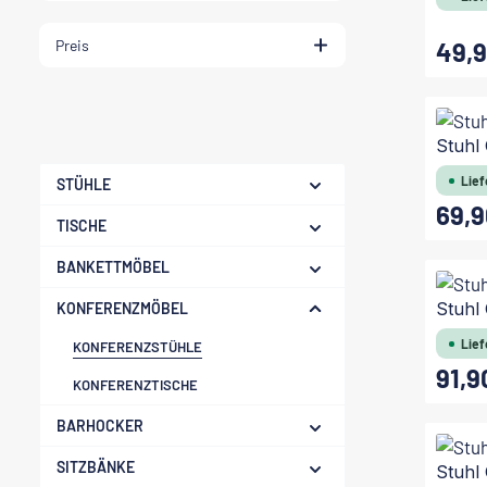
Preis
49,9
Regulärer
Stuhl
Lief
STÜHLE
69,9
Regulärer
TISCHE
BANKETTMÖBEL
Stuhl
KONFERENZMÖBEL
Lief
KONFERENZSTÜHLE
91,9
Regulärer
KONFERENZTISCHE
BARHOCKER
SITZBÄNKE
Stuhl