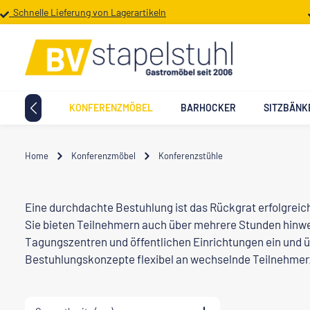
Schnelle Lieferung von Lagerartikeln
 Hauptinhalt springen
Zur Suche springen
Zur Hauptnavigation springen
TTMÖBEL
KONFERENZMÖBEL
BARHOCKER
SITZBÄNK
Home
Konferenzmöbel
Konferenzstühle
Eine durchdachte Bestuhlung ist das Rückgrat erfolgre
Sie bieten Teilnehmern auch über mehrere Stunden hinwe
Tagungszentren und öffentlichen Einrichtungen ein und 
Bestuhlungskonzepte flexibel an wechselnde Teilnehm