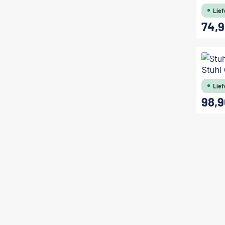
Lief
74,9
Regulärer
Stuhl
Lief
98,9
Regulärer