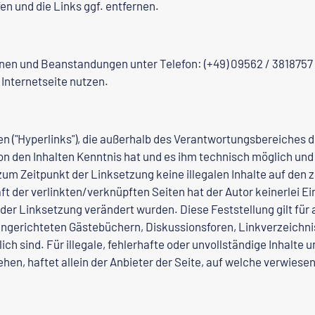
en und die Links ggf. entfernen.
nen und Beanstandungen unter Telefon: (+49) 09562 / 3818757 
Internetseite nutzen.
n ("Hyperlinks"), die außerhalb des Verantwortungsbereiches d
r von den Inhalten Kenntnis hat und es ihm technisch möglich un
 zum Zeitpunkt der Linksetzung keine illegalen Inhalte auf den 
t der verlinkten/verknüpften Seiten hat der Autor keinerlei Ein
ch der Linksetzung verändert wurden. Diese Feststellung gilt fü
ingerichteten Gästebüchern, Diskussionsforen, Linkverzeichnis
ch sind. Für illegale, fehlerhafte oder unvollständige Inhalte
n, haftet allein der Anbieter der Seite, auf welche verwiesen w