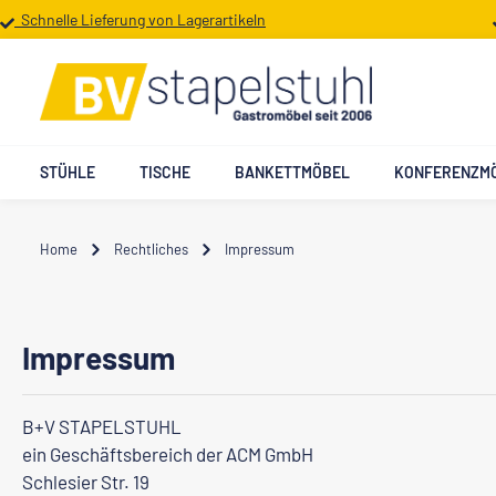
Schnelle Lieferung von Lagerartikeln
 Hauptinhalt springen
Zur Suche springen
Zur Hauptnavigation springen
STÜHLE
TISCHE
BANKETTMÖBEL
KONFERENZM
Home
Rechtliches
Impressum
Impressum
B+V STAPELSTUHL
e
in Geschäftsbereich der ACM GmbH
Schlesier Str. 19