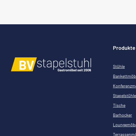
Produkte
Stühle
Bankettmöb
Konferenzm
Stapelstühle
Tische
Barhocker
Loungemöb
Terrassenm