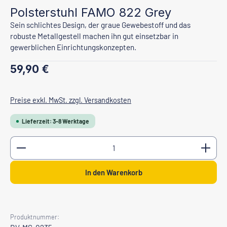
Polsterstuhl FAMO 822 Grey
Sein schlichtes Design, der graue Gewebestoff und das
robuste Metallgestell machen ihn gut einsetzbar in
gewerblichen Einrichtungskonzepten.
Regulärer Preis:
59,90 €
Preise exkl. MwSt. zzgl. Versandkosten
Lieferzeit: 3-8 Werktage
Produkt Anzahl: Gib den gewünschten Wert ein oder b
In den Warenkorb
Produktnummer: