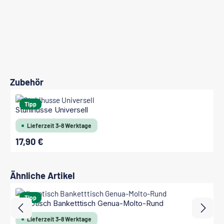
Produktgalerie überspringen
Zubehör
Tipp
Stuhlhusse Universell
Lieferzeit 3-8 Werktage
17,90 €
Regulärer Preis:
Produktgalerie überspringen
Ähnliche Artikel
Tipp
Klapptisch Banketttisch Genua-Molto-Rund
Lieferzeit 3-8 Werktage