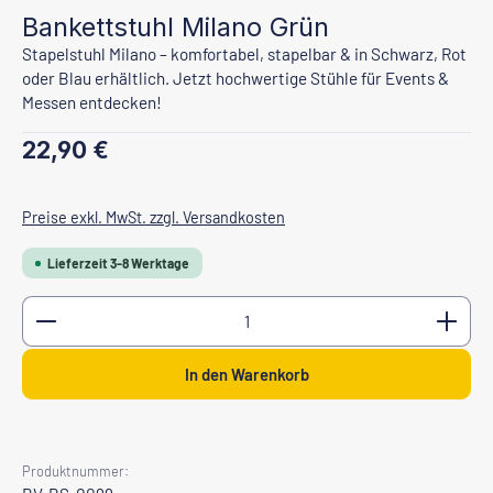
Bankettstuhl Milano Grün
Stapelstuhl Milano – komfortabel, stapelbar & in Schwarz, Rot
oder Blau erhältlich. Jetzt hochwertige Stühle für Events &
Messen entdecken!
Regulärer Preis:
22,90 €
Preise exkl. MwSt. zzgl. Versandkosten
Lieferzeit 3-8 Werktage
Produkt Anzahl: Gib den gewünschten Wert ein oder b
In den Warenkorb
Produktnummer: