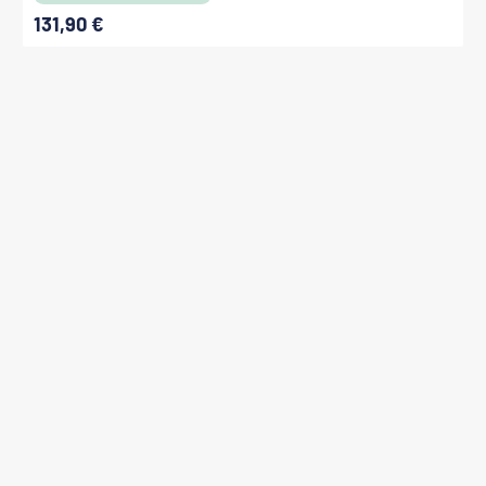
131,90 €
Regulärer Preis: