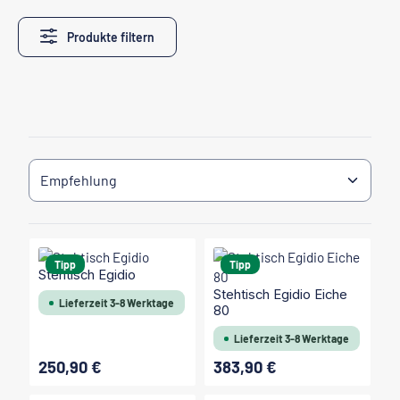
Produkte filtern
Tipp
Tipp
Stehtisch Egidio
Stehtisch Egidio Eiche
Lieferzeit 3-8 Werktage
80
Lieferzeit 3-8 Werktage
250,90 €
383,90 €
Regulärer Preis:
Regulärer Preis: