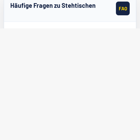
Häufige Fragen zu Stehtischen
FAQ
Wann ist der Einsatz von Stehtischen im B2B-
Bereich besonders empfehlenswert?
Welche Standardhöhe besitzen professionelle
Stehtische?
Gibt es klappbare Stehtische für den mobilen
Eventeinsatz?
Wie wird ein Umkippen von Stehtischen verhindert?
Können Stehtische im Außenbereich genutzt
werden?