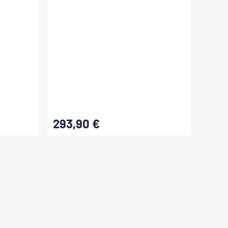
293,90 €
Regulärer Preis: