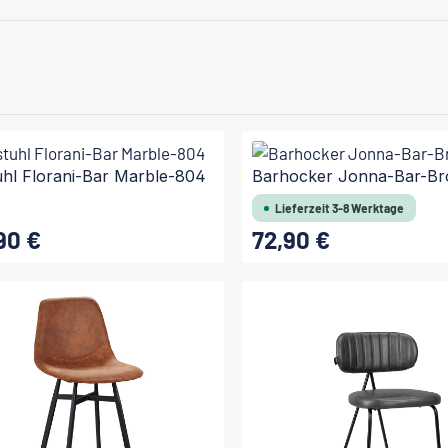
uhl Florani-Bar Marble-804
Barhocker Jonna-Bar-B
Lieferzeit 3-8 Werktage
90 €
72,90 €
 Preis:
Regulärer Preis:
In den Warenkorb
In den Warenkorb