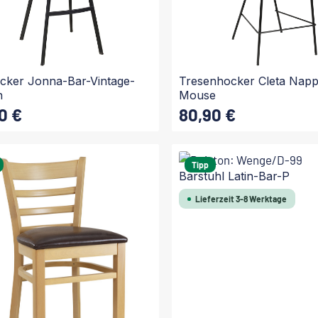
cker Jonna-Bar-Vintage-
Tresenhocker Cleta Nap
n
Mouse
0 €
80,90 €
 Preis:
Regulärer Preis:
In den Warenkorb
In den Warenkorb
Tipp
Barstuhl Latin-Bar-P
Lieferzeit 3-8 Werktage