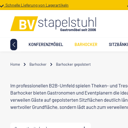
Schnelle Lieferung von Lagerartikeln
 Hauptinhalt springen
Zur Suche springen
Zur Hauptnavigation springen
TTMÖBEL
KONFERENZMÖBEL
BARHOCKER
SITZBÄNK
Home
Barhocker
Barhocker gepolstert
Im professionellen B2B-Umfeld spielen Theken- und Tresen
Barhocker bieten Gastronomen und Eventplanern die idea
verweilen Gäste auf gepolsterten Sitzflächen deutlich lä
wertvoller Grundfläche, sondern lädt auch zum verweilen