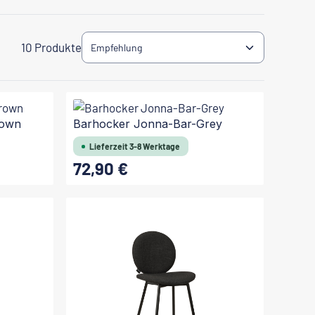
10 Produkte
rown
Barhocker Jonna-Bar-Grey
Lieferzeit 3-8 Werktage
72,90 €
Regulärer Preis:
In den Warenkorb