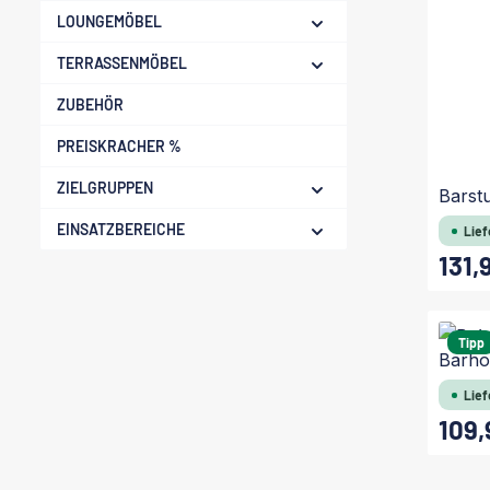
LOUNGEMÖBEL
TERRASSENMÖBEL
ZUBEHÖR
PREISKRACHER %
ZIELGRUPPEN
Barst
EINSATZBEREICHE
Lief
131,
Regulärer
Tipp
Barho
Lief
109,
Regulärer