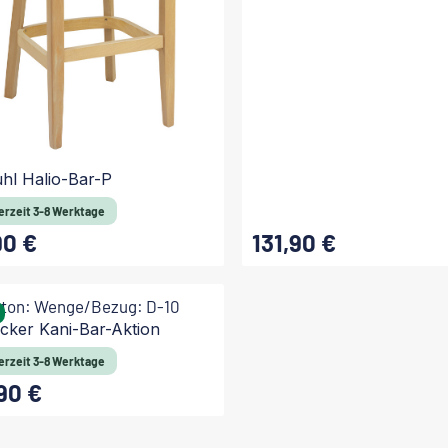
uhl Halio-Bar-P
erzeit 3-8 Werktage
90 €
131,90 €
 Preis:
Regulärer Preis:
cker Kani-Bar-Aktion
erzeit 3-8 Werktage
90 €
 Preis: