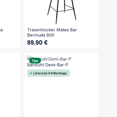
pa
Tresenhocker Matea Bar
Bermuda 800
89,90 €
Regulärer Preis:
In den Warenkorb
Tipp
Barstuhl Demi-Bar-P
Lieferzeit 3-8 Werktage