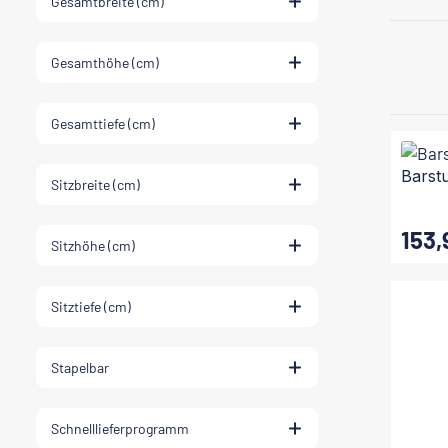
Gesamtbreite (cm)
Gesamthöhe (cm)
Gesamttiefe (cm)
Barst
Sitzbreite (cm)
153,
Regulärer
Sitzhöhe (cm)
Sitztiefe (cm)
Stapelbar
Schnelllieferprogramm