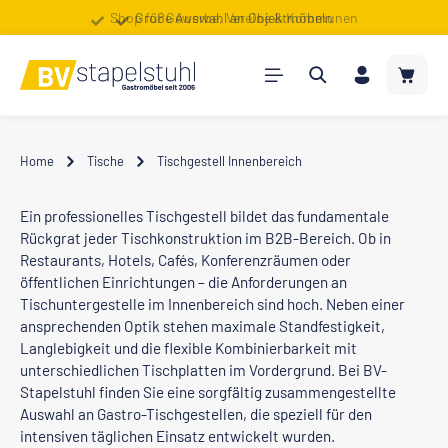
Shop für Gewerbe, Vereine & Kommunen
Große Auswahl an Objektmöbeln
Zum Hauptinhalt springen
Warenk
Home
Tische
Tischgestell Innenbereich
Ein professionelles Tischgestell bildet das fundamentale
Rückgrat jeder Tischkonstruktion im B2B-Bereich. Ob in
Restaurants, Hotels, Cafés, Konferenzräumen oder
öffentlichen Einrichtungen – die Anforderungen an
Tischuntergestelle im Innenbereich sind hoch. Neben einer
ansprechenden Optik stehen maximale Standfestigkeit,
Langlebigkeit und die flexible Kombinierbarkeit mit
unterschiedlichen Tischplatten im Vordergrund. Bei BV-
Stapelstuhl finden Sie eine sorgfältig zusammengestellte
Auswahl an Gastro-Tischgestellen, die speziell für den
intensiven täglichen Einsatz entwickelt wurden.