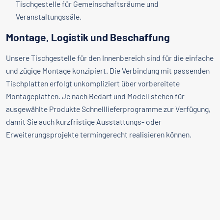
Tischgestelle für Gemeinschaftsräume und
Veranstaltungssäle.
Montage, Logistik und Beschaffung
Unsere Tischgestelle für den Innenbereich sind für die einfache
und zügige Montage konzipiert. Die Verbindung mit passenden
Tischplatten erfolgt unkompliziert über vorbereitete
Montageplatten. Je nach Bedarf und Modell stehen für
ausgewählte Produkte Schnelllieferprogramme zur Verfügung,
damit Sie auch kurzfristige Ausstattungs- oder
Erweiterungsprojekte termingerecht realisieren können.
Nutzen Sie die Vielfalt unseres Sortiments, um passgenaue
Tische für Ihr Objekt zusammenzustellen. Bei Fragen zu
Stückzahlen, Kombinationen mit Tischplatten oder
objektspezifischen Anforderungen steht Ihnen unser
Beratungsteam gern zur Seite.