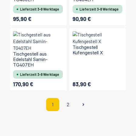
Lieferzeit 3-8 Werktage
Lieferzeit 3-8 Werktage
95,90 €
90,90 €
Regulärer Preis:
Regulärer Preis:
Tischgestell
Kufengestell X
Tischgestell aus
Edelstahl Samin-
TG407EH
Lieferzeit 3-8 Werktage
170,90 €
83,90 €
Regulärer Preis:
Regulärer Preis:
1
2
Seite
Seite