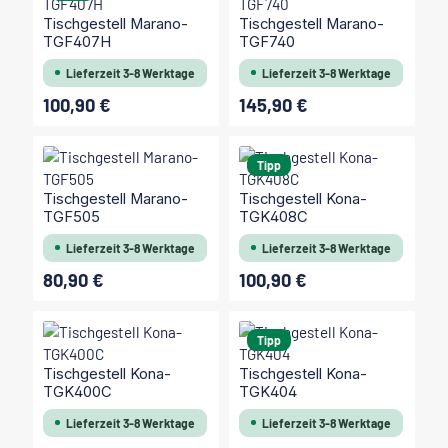
Tischgestell Marano-
Tischgestell Marano-
TGF407H
TGF740
Lieferzeit 3-8 Werktage
Lieferzeit 3-8 Werktage
100,90 €
145,90 €
Regulärer Preis:
Regulärer Preis:
Tipp
Tischgestell Marano-
Tischgestell Kona-
TGF505
TGK408C
Lieferzeit 3-8 Werktage
Lieferzeit 3-8 Werktage
80,90 €
100,90 €
Regulärer Preis:
Regulärer Preis:
Tipp
Tischgestell Kona-
Tischgestell Kona-
TGK400C
TGK404
Lieferzeit 3-8 Werktage
Lieferzeit 3-8 Werktage