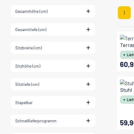
Gesamthöhe (cm)
1
Seit
Gesamttiefe (cm)
Terra
Sitzbreite (cm)
Lief
60,9
Regulärer
Sitzhöhe (cm)
Sitztiefe (cm)
Stuhl
Lief
Stapelbar
Schnelllieferprogramm
59,9
Regulärer