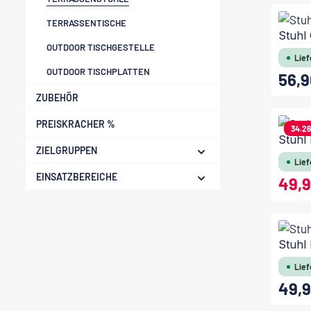
TERRASSENTISCHE
Stuhl
OUTDOOR TISCHGESTELLE
Lief
OUTDOOR TISCHPLATTEN
56,9
Regulärer
ZUBEHÖR
PREISKRACHER %
34.2
Stuhl
ZIELGRUPPEN
Lief
EINSATZBEREICHE
49,
Verkaufsp
Stuhl
Lief
49,9
Regulärer