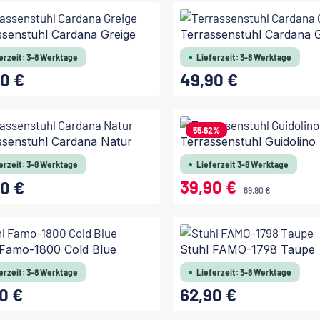
In den Warenkorb
In den Warenkorb
ssenstuhl Cardana Greige
Terrassenstuhl Cardana 
erzeit: 3-8 Werktage
Lieferzeit: 3-8 Werktage
0 €
49,90 €
 Preis:
Regulärer Preis:
In den Warenkorb
In den Warenkorb
55.62
%
ssenstuhl Cardana Natur
Terrassenstuhl Guidolino
erzeit: 3-8 Werktage
Lieferzeit 3-8 Werktage
39,90 €
0 €
Verkaufspreis:
 Preis:
Regulärer Preis:
89,90 €
In den Warenkorb
In den Warenkorb
 Famo-1800 Cold Blue
Stuhl FAMO-1798 Taupe
erzeit: 3-8 Werktage
Lieferzeit: 3-8 Werktage
0 €
62,90 €
 Preis:
Regulärer Preis: