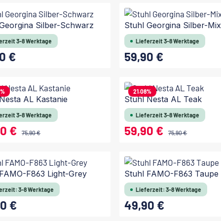
In den Warenkorb
In den Warenkorb
 Georgina Silber-Schwarz
Stuhl Georgina Silber-Mi
erzeit 3-8 Werktage
Lieferzeit 3-8 Werktage
0 €
59,90 €
 Preis:
Regulärer Preis:
In den Warenkorb
In den Warenkorb
6
%
21.08
%
 Nesta AL Kastanie
Stuhl Nesta AL Teak
erzeit 3-8 Werktage
Lieferzeit 3-8 Werktage
90 €
59,90 €
reis:
Verkaufspreis:
Regulärer Preis:
Regulärer Preis:
75,90 €
75,90 €
In den Warenkorb
In den Warenkorb
 FAMO-F863 Light-Grey
Stuhl FAMO-F863 Taupe
erzeit: 3-8 Werktage
Lieferzeit: 3-8 Werktage
0 €
49,90 €
 Preis:
Regulärer Preis: