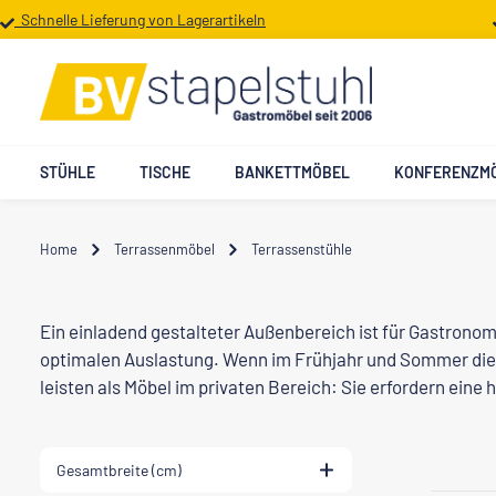
Schnelle Lieferung von Lagerartikeln
 Hauptinhalt springen
Zur Suche springen
Zur Hauptnavigation springen
STÜHLE
TISCHE
BANKETTMÖBEL
KONFERENZM
Home
Terrassenmöbel
Terrassenstühle
Ein einladend gestalteter Außenbereich ist für Gastrono
optimalen Auslastung. Wenn im Frühjahr und Sommer die 
leisten als Möbel im privaten Bereich: Sie erfordern eine
Gesamtbreite (cm)