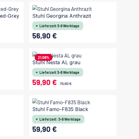
In den Warenkorb
xed-Grey
Stuhl Georgina Anthrazit
Lieferzeit 3-8 Werktage
56,90 €
Regulärer Preis:
In den Warenkorb
21.08
%
Stuhl Nesta AL grau
Lieferzeit 3-8 Werktage
59,90 €
Verkaufspreis:
Regulärer Preis:
75,90 €
In den Warenkorb
Stuhl Famo-F835 Black
Lieferzeit: 3-8 Werktage
59,90 €
Regulärer Preis: