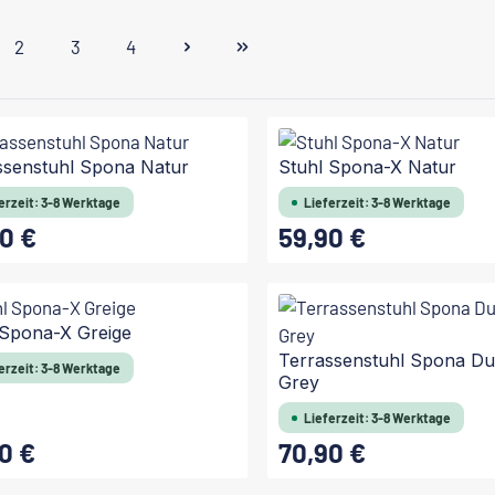
2
3
4
e
Seite
Seite
Seite
ssenstuhl Spona Natur
Stuhl Spona-X Natur
erzeit: 3-8 Werktage
Lieferzeit: 3-8 Werktage
0 €
59,90 €
 Preis:
Regulärer Preis:
In den Warenkorb
In den Warenkorb
 Spona-X Greige
Terrassenstuhl Spona D
erzeit: 3-8 Werktage
Grey
Lieferzeit: 3-8 Werktage
0 €
70,90 €
 Preis:
Regulärer Preis: