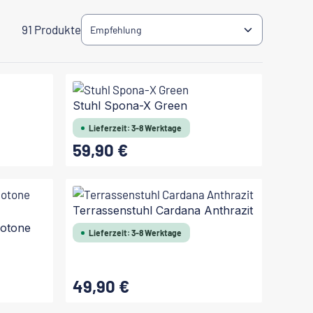
91 Produkte
Stuhl Spona-X Green
Lieferzeit: 3-8 Werktage
59,90 €
Regulärer Preis:
In den Warenkorb
Terrassenstuhl Cardana Anthrazit
uotone
Lieferzeit: 3-8 Werktage
49,90 €
Regulärer Preis: