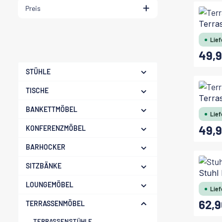
Preis
Terra
Lief
49,9
Regulärer
STÜHLE
TISCHE
Terra
BANKETTMÖBEL
Lief
49,9
KONFERENZMÖBEL
Regulärer
BARHOCKER
SITZBÄNKE
Stuhl
LOUNGEMÖBEL
Lief
62,9
TERRASSENMÖBEL
Regulärer
TERRASSENSTÜHLE