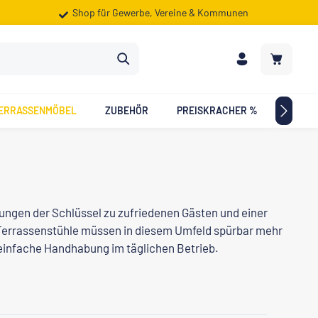
Shop für Gewerbe, Vereine & Kommunen
Warenkorb
ERRASSENMÖBEL
ZUBEHÖR
PREISKRACHER %
ZIELG
ungen der Schlüssel zu zufriedenen Gästen und einer
 Terrassenstühle müssen in diesem Umfeld spürbar mehr
ne einfache Handhabung im täglichen Betrieb.