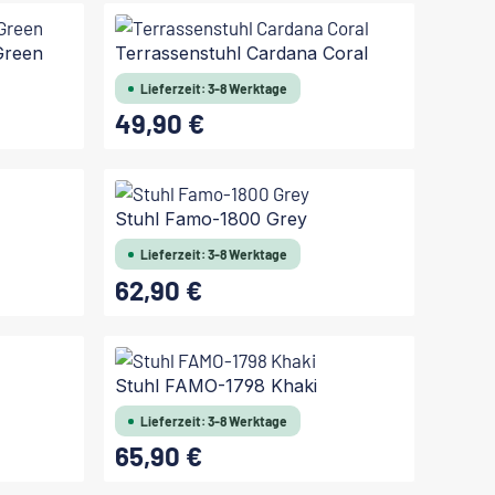
In den Warenkorb
Green
Terrassenstuhl Cardana Coral
Lieferzeit: 3-8 Werktage
49,90 €
Regulärer Preis:
In den Warenkorb
Stuhl Famo-1800 Grey
Lieferzeit: 3-8 Werktage
62,90 €
Regulärer Preis:
In den Warenkorb
Stuhl FAMO-1798 Khaki
Lieferzeit: 3-8 Werktage
65,90 €
Regulärer Preis: