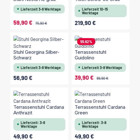
Lieferzeit 3-8 Werktage
Lieferzeit 10-15
Werktage
59,90 €
219,90 €
Verkaufspreis:
Regulärer Preis:
Regulärer Preis:
75,90 €
55.62
%
Stuhl Georgina Silber-
Terrassenstuhl
Schwarz
Guidolino
Lieferzeit 3-8 Werktage
Lieferzeit 3-8 Werktage
39,90 €
56,90 €
Verkaufspreis:
Regulärer Preis:
Regulärer Preis:
89,90 €
Terrassenstuhl Cardana
Terrassenstuhl Cardana
Anthrazit
Green
Lieferzeit: 3-8
Lieferzeit: 3-8
Werktage
Werktage
49,90 €
49,90 €
Regulärer Preis:
Regulärer Preis: