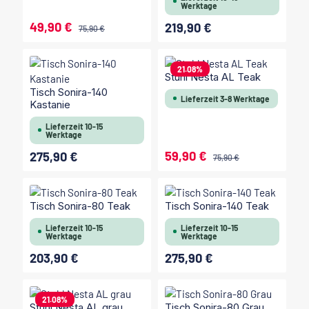
Werktage
49,90 €
219,90 €
Verkaufspreis:
Regulärer Preis:
Regulärer Preis:
75,90 €
21.08
%
Stuhl Nesta AL Teak
Tisch Sonira-140
Lieferzeit 3-8 Werktage
Kastanie
Lieferzeit 10-15
Werktage
59,90 €
275,90 €
Verkaufspreis:
Regulärer Preis:
Regulärer Preis:
75,90 €
Tisch Sonira-80 Teak
Tisch Sonira-140 Teak
Lieferzeit 10-15
Lieferzeit 10-15
Werktage
Werktage
203,90 €
275,90 €
Regulärer Preis:
Regulärer Preis:
21.08
%
Stuhl Nesta AL grau
Tisch Sonira-80 Grau