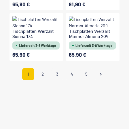
65,90 €
91,90 €
Regulärer Preis:
Regulärer Preis:
Tischplatten Werzalit
Tischplatten Werzalit
Sienna 174
Marmor Almeria 209
Lieferzeit 3-8 Werktage
Lieferzeit 3-8 Werktage
65,90 €
65,90 €
Regulärer Preis:
Regulärer Preis:
1
2
3
4
5
Seite
Seite
Seite
Seite
Seite