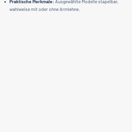
Praktische Merkmale:
Ausgewählte Modelle stapelbar,
wahlweise mit oder ohne Armlehne.
Sofort einsatzbereit:
Viele Ausführungen werden bereits
fertig montiert geliefert.
Pflegeleicht & witterungsbeständig:
Unkomplizierte
Reinigung für einen effizienten Servicebetrieb.
Häufige Fragen zu Terrassenmöbeln
FAQ
Welche Materialien bieten für Gastro-
Terrassenmöbel die beste Wetterfestigkeit?
Wie pflegt und reinigt man Terrassenmöbel im
Gastronomiebetrieb am effizientesten?
Worauf ist bei der Wahl von Terrassenmöbeln