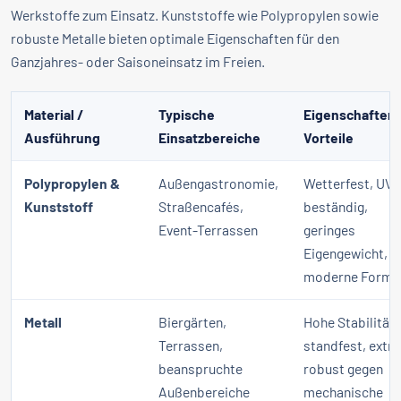
Werkstoffe zum Einsatz. Kunststoffe wie Polypropylen sowie
robuste Metalle bieten optimale Eigenschaften für den
Ganzjahres- oder Saisoneinsatz im Freien.
Material /
Typische
Eigenschaften
Ausführung
Einsatzbereiche
Vorteile
Polypropylen &
Außengastronomie,
Wetterfest, UV-
Kunststoff
Straßencafés,
beständig,
Event-Terrassen
geringes
Eigengewicht,
moderne Forme
Metall
Biergärten,
Hohe Stabilität,
Terrassen,
standfest, extr
beanspruchte
robust gegen
Außenbereiche
mechanische