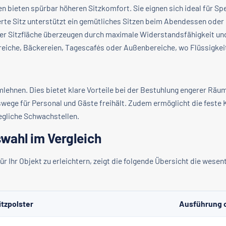
 bieten spürbar höheren Sitzkomfort. Sie eignen sich ideal für Sp
terte Sitz unterstützt ein gemütliches Sitzen beim Abendessen ode
er Sitzfläche überzeugen durch maximale Widerstandsfähigkeit und
reiche, Bäckereien, Tagescafés oder Außenbereiche, wo Flüssigke
ehnen. Dies bietet klare Vorteile bei der Bestuhlung engerer Räuml
swege für Personal und Gäste freihält. Zudem ermöglicht die fest
wegliche Schwachstellen.
wahl im Vergleich
r Ihr Objekt zu erleichtern, zeigt die folgende Übersicht die wes
tzpolster
Ausführung o