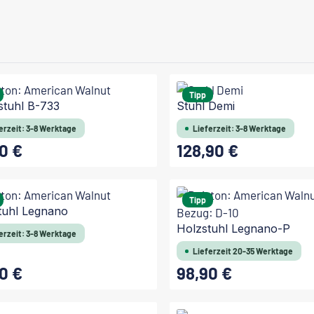
Tipp
stuhl B-733
Stuhl Demi
erzeit: 3-8 Werktage
Lieferzeit: 3-8 Werktage
0 €
128,90 €
 Preis:
Regulärer Preis:
Tipp
tuhl Legnano
Holzstuhl Legnano-P
erzeit: 3-8 Werktage
Lieferzeit 20-35 Werktage
0 €
98,90 €
 Preis:
Regulärer Preis: