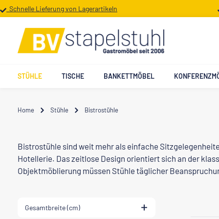
Schnelle Lieferung von Lagerartikeln
 Hauptinhalt springen
Zur Suche springen
Zur Hauptnavigation springen
STÜHLE
TISCHE
BANKETTMÖBEL
KONFERENZM
Home
Stühle
Bistrostühle
Bistrostühle sind weit mehr als einfache Sitzgelegenheit
Hotellerie. Das zeitlose Design orientiert sich an der k
Objektmöblierung müssen Stühle täglicher Beanspruchung 
Gesamtbreite (cm)