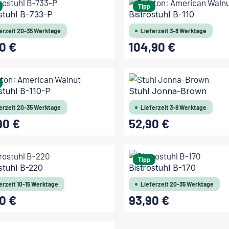
Tipp
ostuhl B-733-P
Bistrostuhl B-110
erzeit 20-35 Werktage
Lieferzeit 3-8 Werktage
0 €
104,90 €
 Preis:
Regulärer Preis:
stuhl B-110-P
Stuhl Jonna-Brown
erzeit 20-35 Werktage
Lieferzeit 3-8 Werktage
90 €
52,90 €
 Preis:
Regulärer Preis:
In den Warenkorb
Tipp
stuhl B-220
Bistrostuhl B-170
erzeit 10-15 Werktage
Lieferzeit 20-35 Werktage
0 €
93,90 €
 Preis:
Regulärer Preis: