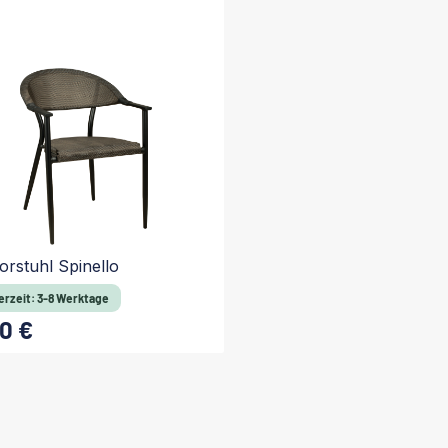
orstuhl Spinello
erzeit: 3-8 Werktage
0 €
 Preis:
In den Warenkorb