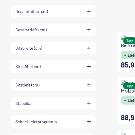
Gesamthöhe (cm)
Gesamttiefe (cm)
Tipp
Bistro
Sitzbreite (cm)
Lief
85,9
Regulärer
Sitzhöhe (cm)
Sitztiefe (cm)
Tipp
Holzs
Lief
Stapelbar
88,9
Regulärer
Schnelllieferprogramm