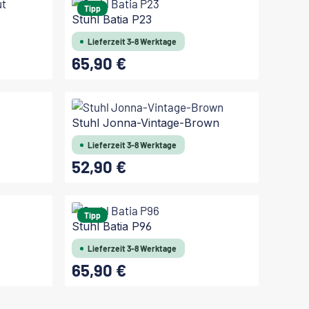
Tipp
Stuhl Batia P23
Lieferzeit 3-8 Werktage
65,90 €
Regulärer Preis:
Stuhl Jonna-Vintage-Brown
Lieferzeit 3-8 Werktage
52,90 €
Regulärer Preis:
In den Warenkorb
Tipp
Stuhl Batia P96
Lieferzeit 3-8 Werktage
65,90 €
Regulärer Preis: