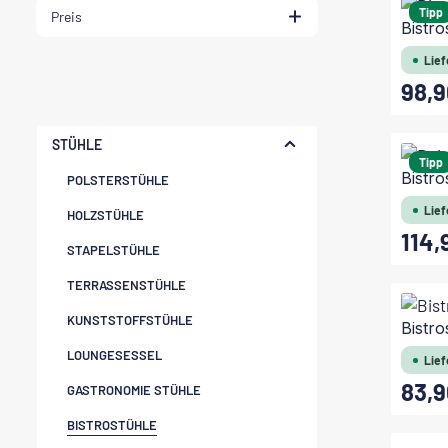
Tipp
Preis
Bistr
Lief
98,9
Regulärer
STÜHLE
Tipp
Bistro
POLSTERSTÜHLE
Lief
HOLZSTÜHLE
114,
Regulärer
STAPELSTÜHLE
TERRASSENSTÜHLE
KUNSTSTOFFSTÜHLE
Bistro
LOUNGESESSEL
Lief
83,9
GASTRONOMIE STÜHLE
Regulärer
BISTROSTÜHLE