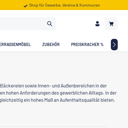
Shop für Gewerbe, Vereine & Kommunen
Warenkorb
ERRASSENMÖBEL
ZUBEHÖR
PREISKRACHER %
ZIELG
, Bäckereien sowie Innen- und Außenbereichen in der
 den hohen Anforderungen des gewerblichen Alltags. In der
eichzeitig ein hohes Maß an Aufenthaltsqualität bieten.