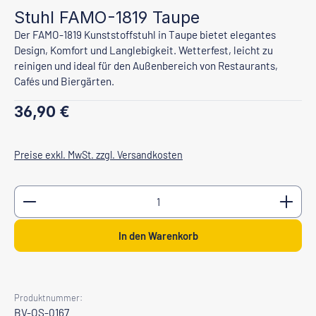
Stuhl FAMO-1819 Taupe
Der FAMO-1819 Kunststoffstuhl in Taupe bietet elegantes
Design, Komfort und Langlebigkeit. Wetterfest, leicht zu
reinigen und ideal für den Außenbereich von Restaurants,
Cafés und Biergärten.
Regulärer Preis:
36,90 €
Preise exkl. MwSt. zzgl. Versandkosten
Produkt Anzahl: Gib den gewünschten Wert ein oder b
In den Warenkorb
Produktnummer:
BV-OS-0167