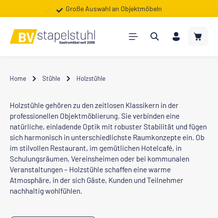
Shop für Gewerbe, Vereine & Kommunen
Große Auswahl an Objektmöbeln
Zum Hauptinhalt springen
Warenk
Home
Stühle
Holzstühle
Holzstühle gehören zu den zeitlosen Klassikern in der
professionellen Objektmöblierung. Sie verbinden eine
natürliche, einladende Optik mit robuster Stabilität und fügen
sich harmonisch in unterschiedlichste Raumkonzepte ein. Ob
im stilvollen Restaurant, im gemütlichen Hotelcafé, in
Schulungsräumen, Vereinsheimen oder bei kommunalen
Veranstaltungen – Holzstühle schaffen eine warme
Atmosphäre, in der sich Gäste, Kunden und Teilnehmer
nachhaltig wohlfühlen.