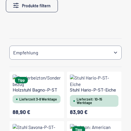
Produkte filtern
Tipp
Holzstuhl Bagno-P-ST
Stuhl Hario-P-ST-Eiche
Lieferzeit 3-8 Werktage
Lieferzeit: 10-15
Werktage
88,90 €
83,90 €
Regulärer Preis:
Regulärer Preis:
Tipp