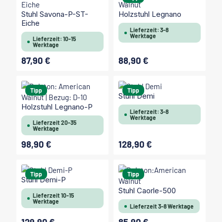
Stuhl Savona-P-ST-
Holzstuhl Legnano
Eiche
Lieferzeit: 3-8
Werktage
Lieferzeit: 10-15
Werktage
87,90 €
88,90 €
Regulärer Preis:
Regulärer Preis:
Tipp
Tipp
Stuhl Demi
Holzstuhl Legnano-P
Lieferzeit: 3-8
Werktage
Lieferzeit 20-35
Werktage
98,90 €
128,90 €
Regulärer Preis:
Regulärer Preis:
Tipp
Tipp
Stuhl Demi-P
Stuhl Caorle-500
Lieferzeit 10-15
Werktage
Lieferzeit 3-8 Werktage
Regulärer Preis:
Regulärer Preis: