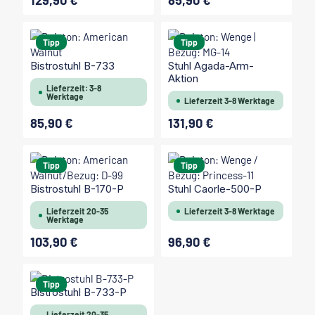
129,90 €
85,90 €
Tipp
Tipp
Bistrostuhl B-733
Stuhl Agada-Arm-
Aktion
Lieferzeit: 3-8
Werktage
Lieferzeit 3-8 Werktage
85,90 €
131,90 €
Regulärer Preis:
Regulärer Preis:
Tipp
Tipp
Bistrostuhl B-170-P
Stuhl Caorle-500-P
Lieferzeit 20-35
Lieferzeit 3-8 Werktage
Werktage
103,90 €
96,90 €
Regulärer Preis:
Regulärer Preis:
Tipp
Bistrostuhl B-733-P
Lieferzeit 20-35