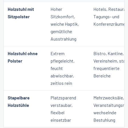
Holzstuhl mit
Hoher
Hotels, Restauran
Sitzpolster
Sitzkomfort,
Tagungs- und
weiche Haptik,
Konferenzräume
gemütliche
Ausstrahlung
Holzstuhl ohne
Extrem
Bistro, Kantine,
Polster
pflegeleicht,
Vereinsheim, star
feucht
frequentierte
abwischbar,
Bereiche
zeitlos rein
Stapelbare
Platzsparend
Mehrzwecksäle,
Holzstühle
verstaubar,
Veranstaltungsrä
flexibel
wechselnde
einsetzbar
Bestuhlung