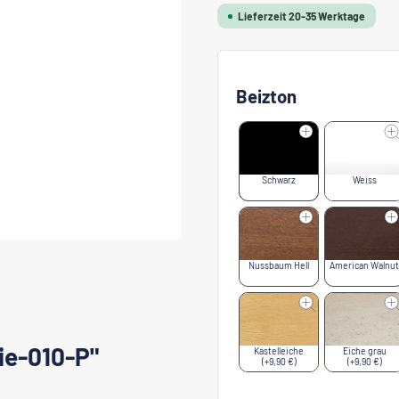
Lieferzeit 20-35 Werktage
Beizton
Schwarz
Weiss
Nussbaum Hell
American Walnut
ie-010-P"
Kastelleiche
Eiche grau
(+9,90 €)
(+9,90 €)