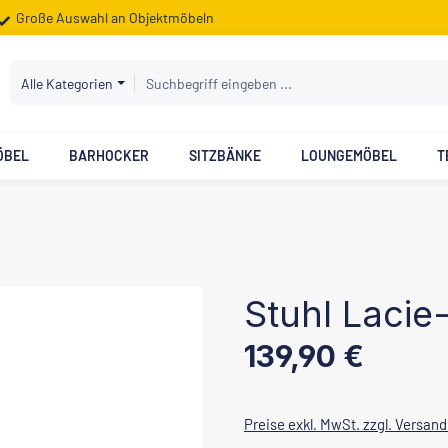
Große Auswahl an Objektmöbeln
Alle Kategorien
ÖBEL
BARHOCKER
SITZBÄNKE
LOUNGEMÖBEL
T
Stuhl Lacie
Regulärer Preis:
139,90 €
Preise exkl. MwSt. zzgl. Versan