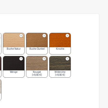
Buche Natur
Buche Dunkel
Kirsche
Wenge
Nougat
Wildeiche
(+9,90 €)
(+9,90 €)