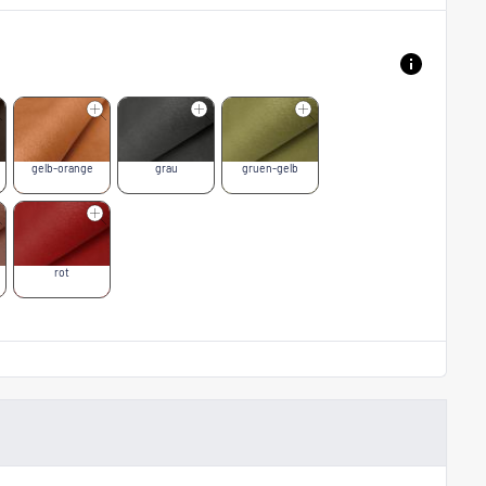
gelb-orange
grau
gruen-gelb
rot