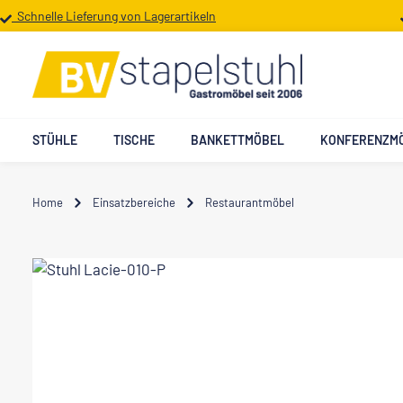
Schnelle Lieferung von Lagerartikeln
 Hauptinhalt springen
Zur Suche springen
Zur Hauptnavigation springen
STÜHLE
TISCHE
BANKETTMÖBEL
KONFERENZM
Home
Einsatzbereiche
Restaurantmöbel
Bildergalerie überspringen