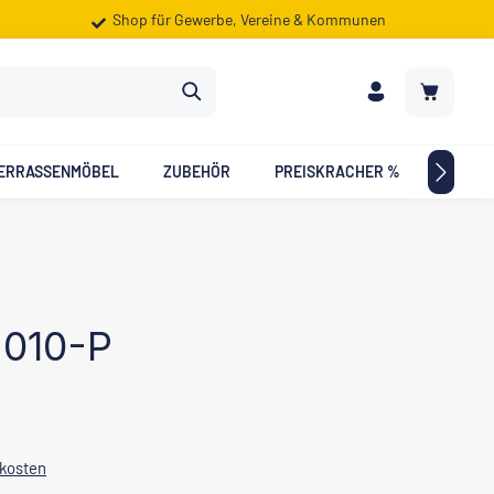
Shop für Gewerbe, Vereine & Kommunen
Warenkorb
ERRASSENMÖBEL
ZUBEHÖR
PREISKRACHER %
ZIELG
-010-P
dkosten