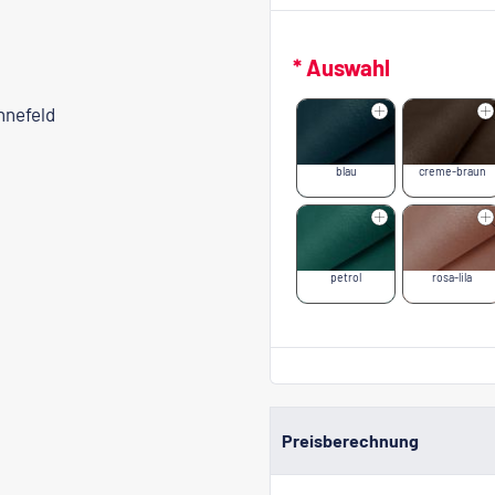
* Auswahl
nnefeld
blau
creme-braun
petrol
rosa-lila
Preisberechnung