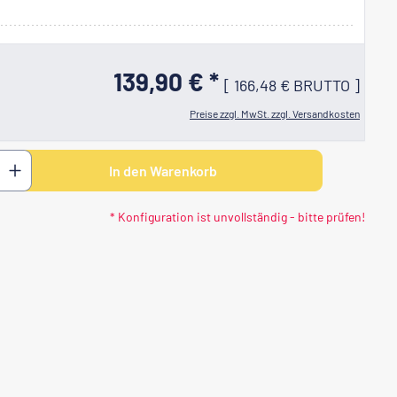
139,90 € *
[
166,48 €
BRUTTO
]
Preise zzgl. MwSt. zzgl. Versandkosten
 den gewünschten Wert ein oder benutze di
In den Warenkorb
* Konfiguration ist unvollständig - bitte prüfen!