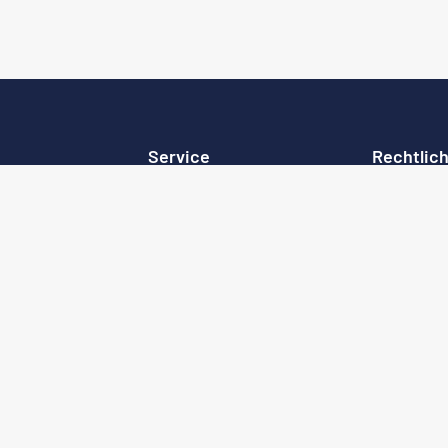
Service
Rechtlic
Lieferkonditionen
Impressum
el
Widerrufsrecht
Datenschut
öbel
Zahlungsarten
AGB
Kontakt
Cookie-Einstellungen
Ratgeber
el
Glossar
öbel