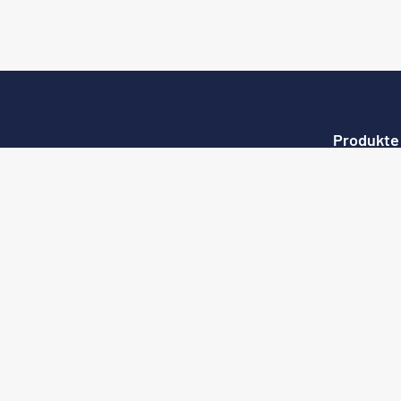
Produkte
Stühle
Bankettmöb
Konferenzm
Stapelstühle
Tische
Barhocker
Loungemöb
Terrassenm