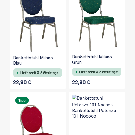
Bankettstuhl Milano
Bankettstuhl Milano
Grün
Blau
Lieferzeit 3-8 Werktage
Lieferzeit 3-8 Werktage
22,90 €
22,90 €
Regulärer Preis:
Regulärer Preis:
Tipp
Bankettstuhl Potenza-
101-Nococo