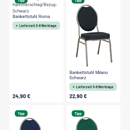
Tipp
Tipp
Bankettstuhl Roma
Lieferzeit 3-8 Werktage
Bankettstuhl Milano
Schwarz
Lieferzeit 3-8 Werktage
24,90 €
22,90 €
Regulärer Preis:
Regulärer Preis:
Tipp
Tipp