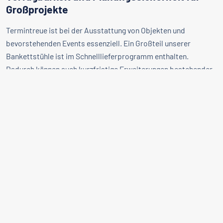
Großprojekte
Termintreue ist bei der Ausstattung von Objekten und
bevorstehenden Events essenziell. Ein Großteil unserer
Bankettstühle ist im Schnelllieferprogramm enthalten.
Dadurch können auch kurzfristige Erweiterungen bestehender
Bestuhlungen oder zeitkritische Neueinrichtungen zuverlässig
realisiert werden. Für individuelle Großbestellungen empfiehlt
sich eine frühzeitige Abstimmung, um einheitliche
Ausführungen für das gesamte Objekt zu gewährleisten.
Häufige Fragen zu stapelbaren
FAQ
Bankettstühlen
Warum sind stapelbare Bankettstühle für Events
und Hotels unverzichtbar?