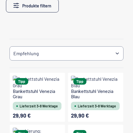
Produkte filtern
Tipp
Tipp
Bankettstuhl Venezia
Bankettstuhl Venezia
Grau
Blau
Lieferzeit 3-8 Werktage
Lieferzeit 3-8 Werktage
29,90 €
29,90 €
Regulärer Preis:
Regulärer Preis: