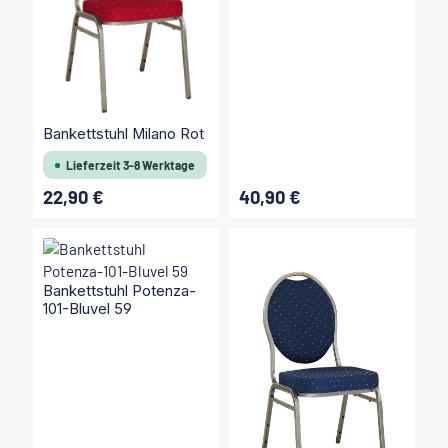
Bankettstuhl Milano Rot
Lieferzeit 3-8 Werktage
22,90 €
40,90 €
Regulärer Preis:
Regulärer Preis:
Bankettstuhl Potenza-
101-Bluvel 59