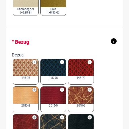
Champagner
Gold
(+6,90 €)
(+6,90 €)
* Bezug
Bezug
145-76
145-78
145-79
2013-2
2013-5
2018-2