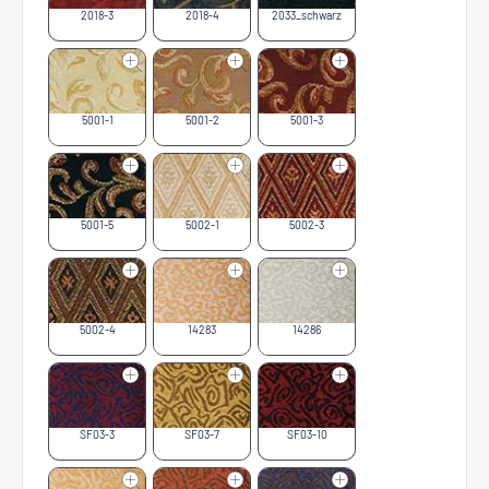
2018-3
2018-4
2033_schwarz
5001-1
5001-2
5001-3
5001-5
5002-1
5002-3
5002-4
14283
14286
SF03-3
SF03-7
SF03-10