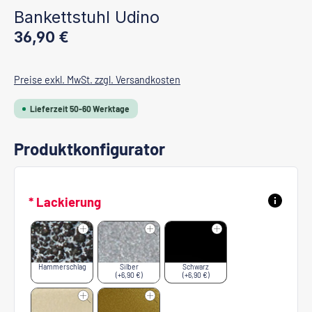
Bankettstuhl Udino
Regulärer Preis:
36,90 €
Preise exkl. MwSt. zzgl. Versandkosten
Lieferzeit 50-60 Werktage
Produktkonfigurator
* Lackierung
Hammerschlag
Silber
Schwarz
(+6,90 €)
(+6,90 €)