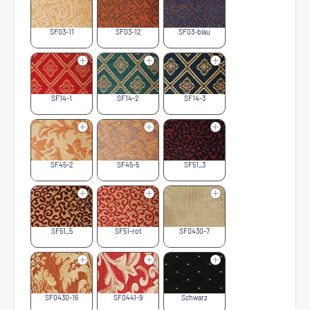
SF03-11
SF03-12
SF03-blau
SF14-1
SF14-2
SF14-3
SF45-2
SF45-5
SF51_3
SF51_5
SF51-rot
SF0430-7
SF0430-16
SF0441-9
Schwarz