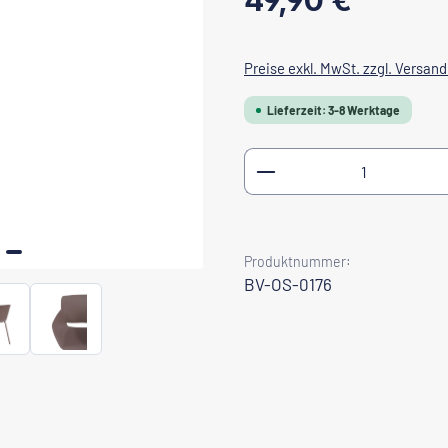
49,90 €
Preise exkl. MwSt. zzgl. Versan
Lieferzeit: 3-8 Werktage
Produkt Anzahl: Gib
Produktnummer:
BV-OS-0176