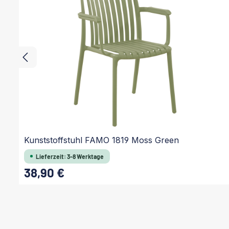
Kunststoffstuhl FAMO 1819 Moss Green
Lieferzeit: 3-8 Werktage
38,90 €
Regulärer Preis:
In den Warenkorb