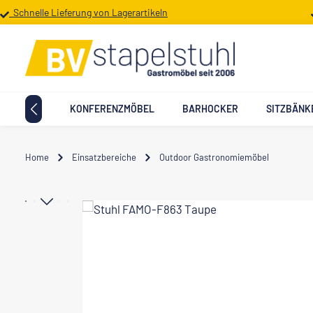
Schnelle Lieferung von Lagerartikeln
 Hauptinhalt springen
Zur Suche springen
Zur Hauptnavigation springen
TTMÖBEL
KONFERENZMÖBEL
BARHOCKER
SITZBÄNK
Home
Einsatzbereiche
Outdoor Gastronomiemöbel
Bildergalerie überspringen