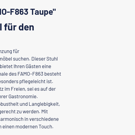
MO-F863 Taupe"
 für den
nzung für
nmöbel suchen. Dieser Stuhl
bietet Ihren Gästen eine
schale des FAMO-F863 besteht
onders pflegeleicht ist.
z im Freien, sei es auf der
Ihrer Gastronomie.
obustheit und Langlebigkeit,
erecht zu werden. Mit
harmonisch in verschiedene
ch einen modernen Touch.