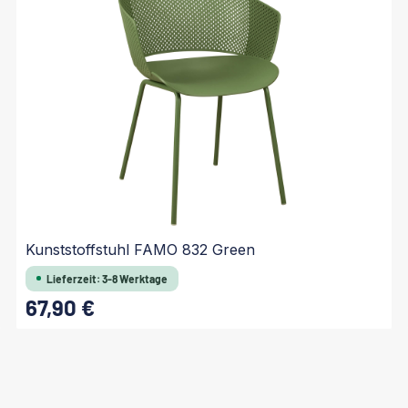
Kunststoffstuhl FAMO 832 Green
Lieferzeit: 3-8 Werktage
67,90 €
Regulärer Preis:
In den Warenkorb