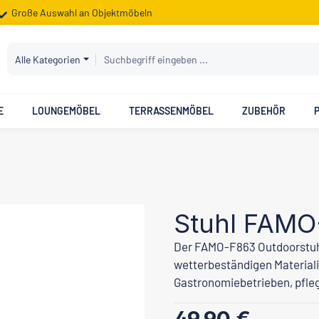
Große Auswahl an Objektmöbeln
Alle Kategorien
E
LOUNGEMÖBEL
TERRASSENMÖBEL
ZUBEHÖR
Stuhl FAMO
Der FAMO-F863 Outdoorstuhl
wetterbeständigen Materiali
Gastronomiebetrieben, pfleg
Regulärer Preis: