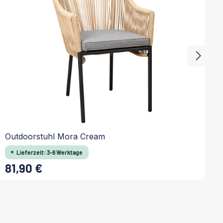
Outdoorstuhl Mora Cream
O
Lieferzeit: 3-8 Werktage
81,90 €
Regulärer Preis:
Re
In den Warenkorb