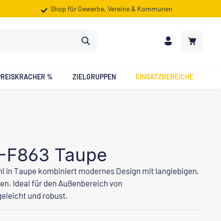
Shop für Gewerbe, Vereine & Kommunen
Warenkorb
PREISKRACHER %
ZIELGRUPPEN
EINSATZBEREICHE
-F863 Taupe
 in Taupe kombiniert modernes Design mit langlebigen,
en. Ideal für den Außenbereich von
eleicht und robust.