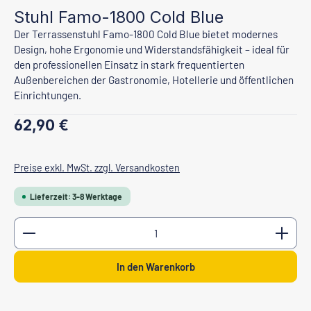
Stuhl Famo-1800 Cold Blue
Der Terrassenstuhl Famo-1800 Cold Blue bietet modernes
Design, hohe Ergonomie und Widerstandsfähigkeit – ideal für
den professionellen Einsatz in stark frequentierten
Außenbereichen der Gastronomie, Hotellerie und öffentlichen
Einrichtungen.
Regulärer Preis:
62,90 €
Preise exkl. MwSt. zzgl. Versandkosten
Lieferzeit: 3-8 Werktage
Produkt Anzahl: Gib den gewünschten Wert ein oder b
In den Warenkorb