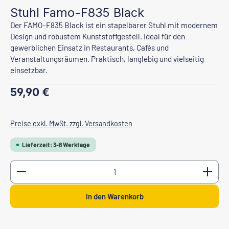
Stuhl Famo-F835 Black
Der FAMO-F835 Black ist ein stapelbarer Stuhl mit modernem
Design und robustem Kunststoffgestell. Ideal für den
gewerblichen Einsatz in Restaurants, Cafés und
Veranstaltungsräumen. Praktisch, langlebig und vielseitig
einsetzbar.
Regulärer Preis:
59,90 €
Preise exkl. MwSt. zzgl. Versandkosten
Lieferzeit: 3-8 Werktage
Produkt Anzahl: Gib den gewünschten Wert ein oder b
In den Warenkorb