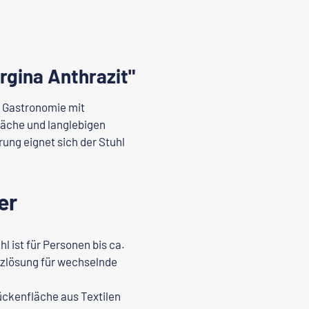
rgina Anthrazit"
ie Gastronomie mit
läche und langlebigen
ung eignet sich der Stuhl
er
l ist für Personen bis ca.
itzlösung für wechselnde
ückenfläche aus Textilen