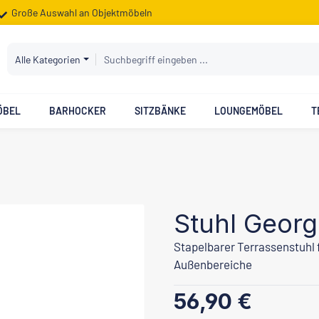
Große Auswahl an Objektmöbeln
Alle Kategorien
ÖBEL
BARHOCKER
SITZBÄNKE
LOUNGEMÖBEL
T
Stuhl Georg
Stapelbarer Terrassenstuhl 
Außenbereiche
Regulärer Preis:
56,90 €