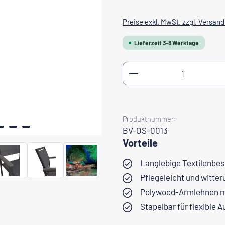
Preise exkl. MwSt. zzgl. Versan
Lieferzeit 3-8 Werktage
Produkt Anzahl: Gib
Produktnummer:
BV-OS-0013
Vorteile
Langlebige Textilenbe
Pflegeleicht und witte
Polywood-Armlehnen m
Stapelbar für flexible 