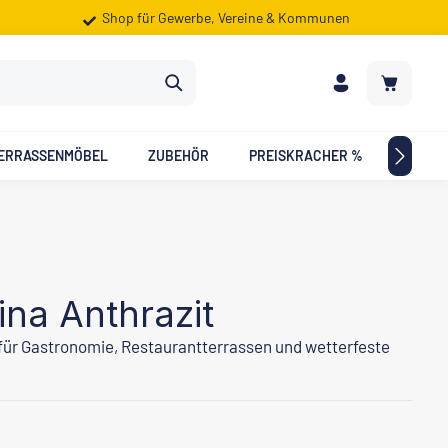
Shop für Gewerbe, Vereine & Kommunen
Warenkorb
ERRASSENMÖBEL
ZUBEHÖR
PREISKRACHER %
ZIELG
ina Anthrazit
für Gastronomie, Restaurantterrassen und wetterfeste