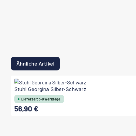
Ähnliche Artikel
Produktgalerie überspringen
Stuhl Georgina Silber-Schwarz
Lieferzeit 3-8 Werktage
56,90 €
Regulärer Preis:
In den Warenkorb