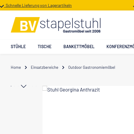
Schnelle Lieferung von Lagerartikeln
 Hauptinhalt springen
Zur Suche springen
Zur Hauptnavigation springen
STÜHLE
TISCHE
BANKETTMÖBEL
KONFERENZM
Home
Einsatzbereiche
Outdoor Gastronomiemöbel
Bildergalerie überspringen