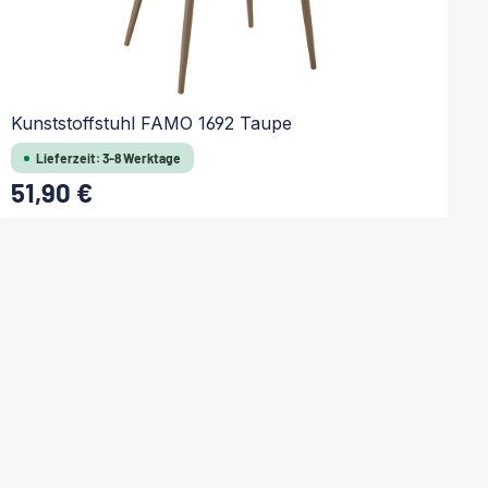
Kunststoffstuhl FAMO 1692 Taupe
K
Lieferzeit: 3-8 Werktage
51,90 €
Regulärer Preis:
Re
In den Warenkorb