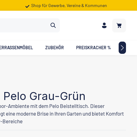
Shop für Gewerbe, Vereine & Kommunen
Warenkorb
ERRASSENMÖBEL
ZUBEHÖR
PREISKRACHER %
ZIELG
ch Pelo Grau-Grün
oor-Ambiente mit dem Pelo Beistelltisch. Dieser
gt eine moderne Brise in Ihren Garten und bietet Komfort
r-Bereiche