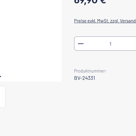
69,90 €
Preise exkl. MwSt. zzgl. Versan
Produkt Anzahl: Gib
Produktnummer:
BV-24331