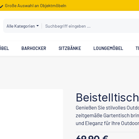
Große Auswahl an Objektmöbeln
Alle Kategorien
ÖBEL
BARHOCKER
SITZBÄNKE
LOUNGEMÖBEL
T
Beistelltis
Genießen Sie stilvolles Outd
zeitgemäße Gartentisch brin
und Eleganz für Ihre Outdoo
Regulärer Preis: