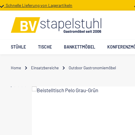
Schnelle Lieferung von Lagerartikeln
 Hauptinhalt springen
Zur Suche springen
Zur Hauptnavigation springen
STÜHLE
TISCHE
BANKETTMÖBEL
KONFERENZM
Home
Einsatzbereiche
Outdoor Gastronomiemöbel
Bildergalerie überspringen