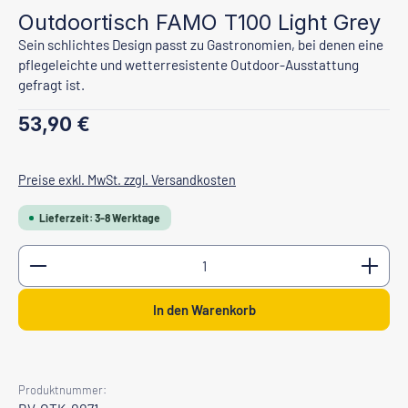
Outdoortisch FAMO T100 Light Grey
Sein schlichtes Design passt zu Gastronomien, bei denen eine
pflegeleichte und wetterresistente Outdoor-Ausstattung
gefragt ist.
Regulärer Preis:
53,90 €
Preise exkl. MwSt. zzgl. Versandkosten
Lieferzeit: 3-8 Werktage
Produkt Anzahl: Gib den gewünschten Wert ein oder b
In den Warenkorb
Produktnummer: