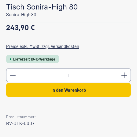
Tisch Sonira-High 80
Sonira-High 80
Regulärer Preis:
243,90 €
Preise exkl. MwSt. zzgl. Versandkosten
Lieferzeit 10-15 Werktage
Produkt Anzahl: Gib den gewünschten Wert ein oder b
In den Warenkorb
Produktnummer:
BV-OTK-0007