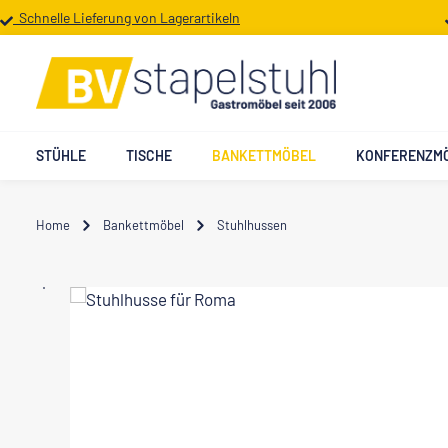
Schnelle Lieferung von Lagerartikeln
 Hauptinhalt springen
Zur Suche springen
Zur Hauptnavigation springen
STÜHLE
TISCHE
BANKETTMÖBEL
KONFERENZM
Home
Bankettmöbel
Stuhlhussen
Bildergalerie überspringen