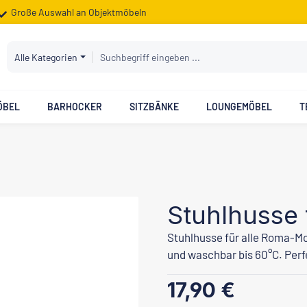
Große Auswahl an Objektmöbeln
Alle Kategorien
ÖBEL
BARHOCKER
SITZBÄNKE
LOUNGEMÖBEL
T
Stuhlhusse
Stuhlhusse für alle Roma-Mod
und waschbar bis 60°C. Perf
Regulärer Preis:
17,90 €