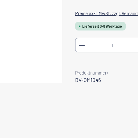
Preise exkl. MwSt. zzgl. Versan
Lieferzeit 3-8 Werktage
Produkt Anzahl: Gib
Produktnummer:
BV-OM1046