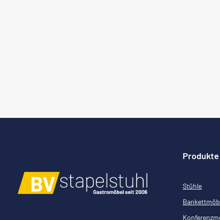
Produkte
Stühle
Bankettmöb
Konferenzm