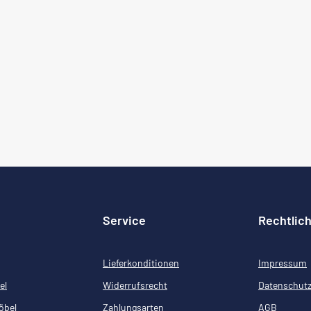
Service
Rechtlic
Lieferkonditionen
Impressum
el
Widerrufsrecht
Datenschut
öbel
Zahlungsarten
AGB