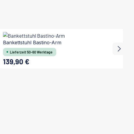
Bankettstuhl Bastino-Arm
B
Lieferzeit 50-60 Werktage
139,90 €
Regulärer Preis:
Re