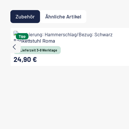
Zubehör
Ähnliche Artikel
Produktgalerie überspringen
Tipp
Bankettstuhl Roma
Lieferzeit 3-8 Werktage
24,90 €
Regulärer Preis: