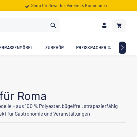
Shop für Gewerbe, Vereine & Kommunen
Warenkorb
ERRASSENMÖBEL
ZUBEHÖR
PREISKRACHER %
ZIELG
 für Roma
elle – aus 100 % Polyester, bügelfrei, strapazierfähig
ekt für Gastronomie und Veranstaltungen.