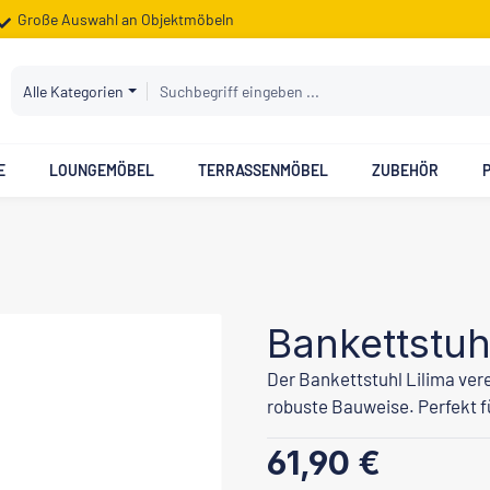
Große Auswahl an Objektmöbeln
Alle Kategorien
E
LOUNGEMÖBEL
TERRASSENMÖBEL
ZUBEHÖR
Bankettstuhl
Der Bankettstuhl Lilima ver
robuste Bauweise. Perfekt f
Regulärer Preis:
61,90 €