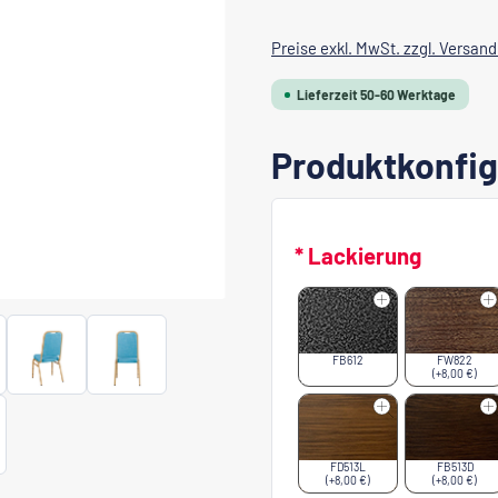
Preise exkl. MwSt. zzgl. Versan
Lieferzeit 50-60 Werktage
Produktkonfig
* Lackierung
FB612
FW822
(+8,00 €)
FD513L
FB513D
(+8,00 €)
(+8,00 €)