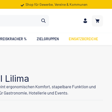
Shop für Gewerbe, Vereine & Kommunen
Warenkorb
PREISKRACHER %
ZIELGRUPPEN
EINSATZBEREICHE
 Lilima
eint ergonomischen Komfort, stapelbare Funktion und
ür Gastronomie, Hotellerie und Events.