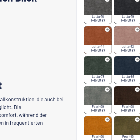
Lotta-16
Lotta-19
(+15,50 €)
(+15,50 €)
Lotta-44
Lotta-52
(+15,50 €)
(+15,50 €)
Lotta-78
Lotta-86
(+15,50 €)
(+15,50 €)
t
allkonstruktion, die auch bei
licht. Die
Pearl-09
Pearl-08
(+19,90 €)
(+19,90 €)
zkomfort, während der
n in frequentierten
Pearl-06
Pearl-10