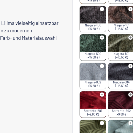
(+19,90 €)
(+19,90 €)
 Lilima vielseitig einsetzbar
Niagara-100
Niagara-101
(+15,50 €)
(+15,50 €)
hin zu modernen
 Farb- und Materialauswahl
Niagara-500
Niagara-501
(+15,50 €)
(+15,50 €)
Niagara-802
Niagara-804
(+15,50 €)
(+15,50 €)
Sorrento-201
Sorrento-202
(+9,80 €)
(+9,80 €)