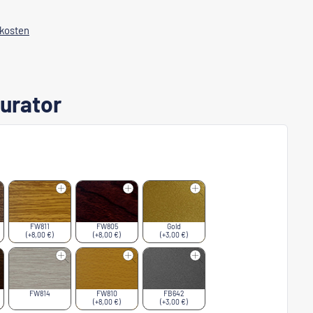
dkosten
urator
FW811
FW805
Gold
(+8,00 €)
(+8,00 €)
(+3,00 €)
FW814
FW810
FB642
(+8,00 €)
(+3,00 €)