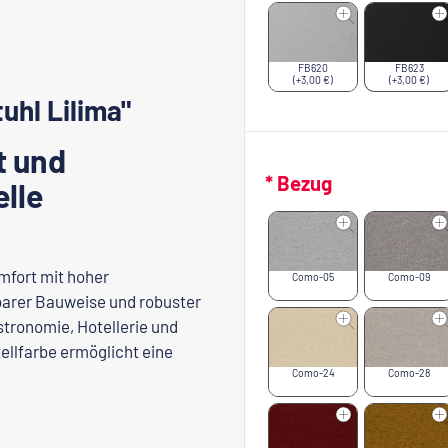
FB620
FB623
(+3,00 €)
(+3,00 €)
uhl Lilima"
t und
* Bezug
elle
mfort mit hoher
Como-05
Como-09
barer Bauweise und robuster
astronomie, Hotellerie und
ellfarbe ermöglicht eine
Como-24
Como-28