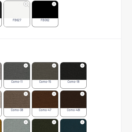
FB627
FB062
Como-11
Como-15
Como-18
Como-38
Como-47
Como-48l