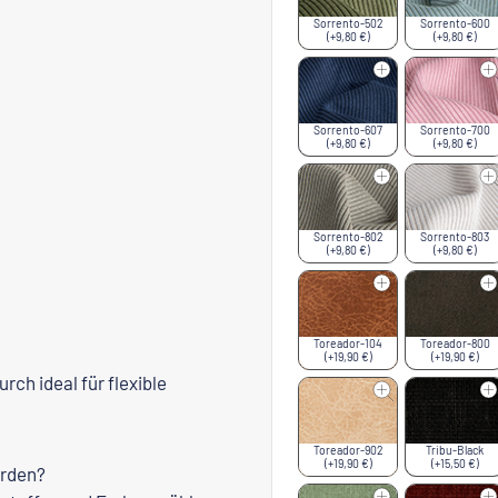
Sorrento-502
Sorrento-600
(+9,80 €)
(+9,80 €)
Sorrento-607
Sorrento-700
(+9,80 €)
(+9,80 €)
Sorrento-802
Sorrento-803
(+9,80 €)
(+9,80 €)
Toreador-104
Toreador-800
(+19,90 €)
(+19,90 €)
rch ideal für flexible
Toreador-902
Tribu-Black
(+19,90 €)
(+15,50 €)
erden?