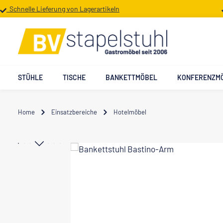
Schnelle Lieferung von Lagerartikeln
 Hauptinhalt springen
Zur Suche springen
Zur Hauptnavigation springen
STÜHLE
TISCHE
BANKETTMÖBEL
KONFERENZM
Home
Einsatzbereiche
Hotelmöbel
Bildergalerie überspringen