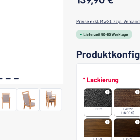
139,90 €
Preise exkl. MwSt. zzgl. Versan
Lieferzeit 50-60 Werktage
Produktkonfig
* Lackierung
FB612
FW822
(+8,00 €)
FD513L
FB513D