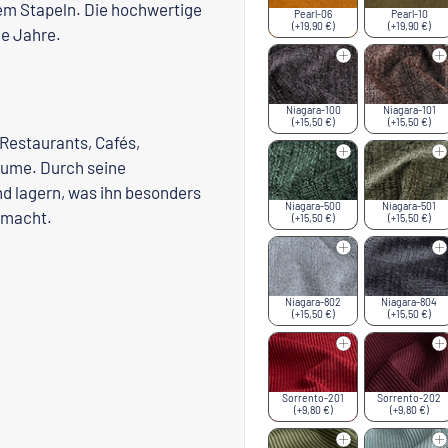
em Stapeln. Die hochwertige
Pearl-06
Pearl-10
(+19,90 €)
(+19,90 €)
le Jahre.
Niagara-100
Niagara-101
(+15,50 €)
(+15,50 €)
 Restaurants, Cafés,
äume. Durch seine
nd lagern, was ihn besonders
Niagara-500
Niagara-501
 macht.
(+15,50 €)
(+15,50 €)
Niagara-802
Niagara-804
(+15,50 €)
(+15,50 €)
Sorrento-201
Sorrento-202
(+9,80 €)
(+9,80 €)