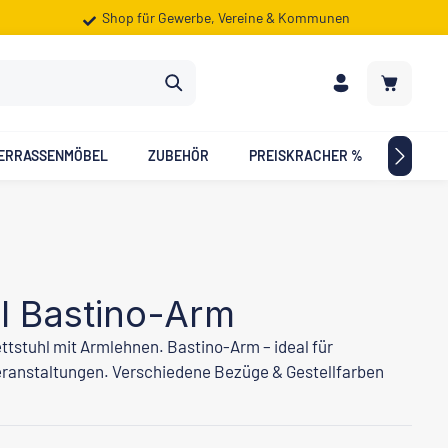
Shop für Gewerbe, Vereine & Kommunen
Warenkorb
ERRASSENMÖBEL
ZUBEHÖR
PREISKRACHER %
ZIELG
l Bastino-Arm
ttstuhl mit Armlehnen. Bastino-Arm – ideal für
eranstaltungen. Verschiedene Bezüge & Gestellfarben