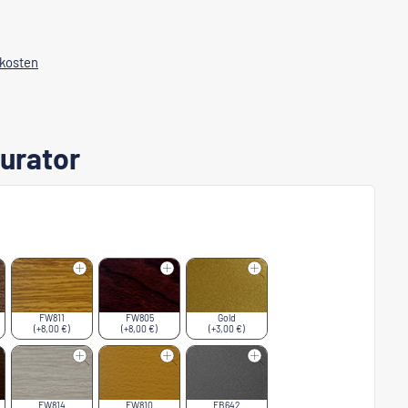
dkosten
urator
FW811
FW805
Gold
(+8,00 €)
(+8,00 €)
(+3,00 €)
FW814
FW810
FB642