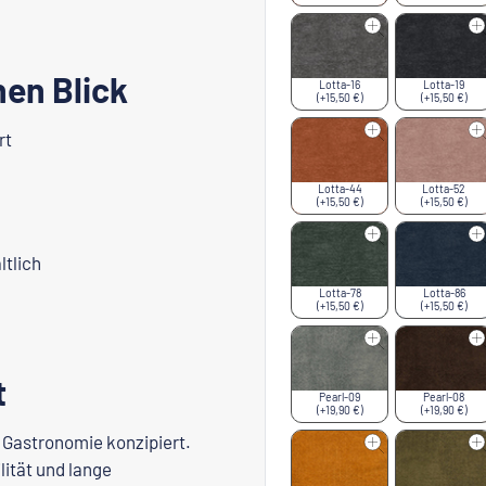
nen Blick
Lotta-16
Lotta-19
(+15,50 €)
(+15,50 €)
rt
Lotta-44
Lotta-52
(+15,50 €)
(+15,50 €)
tlich
Lotta-78
Lotta-86
(+15,50 €)
(+15,50 €)
t
Pearl-09
Pearl-08
(+19,90 €)
(+19,90 €)
n Gastronomie konzipiert.
lität und lange