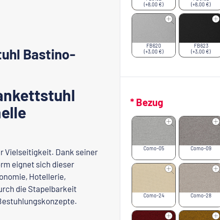
(+8,00 €)
(+8,00 €)
FB620
FB623
uhl Bastino-
(+3,00 €)
(+3,00 €)
ankettstuhl
* Bezug
elle
Como-05
Como-09
r Vielseitigkeit. Dank seiner
rm eignet sich dieser
onomie, Hotellerie,
urch die Stapelbarkeit
Como-24
Como-28
e Bestuhlungskonzepte.