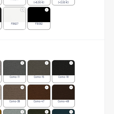
(+8,00 €)
(+3,00 €)
FB627
FB062
Como-11
Como-15
Como-18
Como-38
Como-47
Como-48l