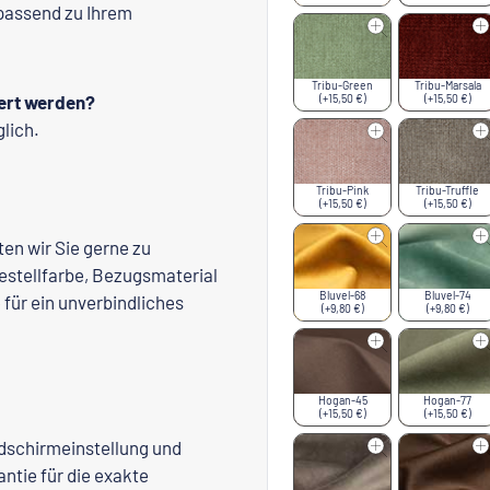
 passend zu Ihrem
Tribu-Green
Tribu-Marsala
fert werden?
(+15,50 €)
(+15,50 €)
glich.
Tribu-Pink
Tribu-Truffle
(+15,50 €)
(+15,50 €)
en wir Sie gerne zu
Gestellfarbe, Bezugsmaterial
Bluvel-68
Bluvel-74
für ein unverbindliches
(+9,80 €)
(+9,80 €)
Hogan-45
Hogan-77
(+15,50 €)
(+15,50 €)
ldschirmeinstellung und
ntie für die exakte