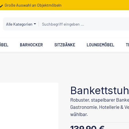
Große Auswahl an Objektmöbeln
Alle Kategorien
ÖBEL
BARHOCKER
SITZBÄNKE
LOUNGEMÖBEL
T
Bankettstuh
Robuster, stapelbarer Banke
Gastronomie, Hotellerie & V
wählbar.
Regulärer Preis: