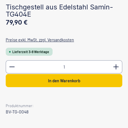
Tischgestell aus Edelstahl Samin-
TG404E
Regulärer Preis:
79,90 €
Preise exkl. MwSt. zzgl. Versandkosten
Lieferzeit 3-8 Werktage
Produkt Anzahl: Gib den gewünschten Wert ein oder b
In den Warenkorb
Produktnummer:
BV-TG-0048