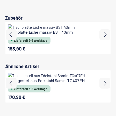
Produktgalerie überspringen
Zubehör
Tischplatte Eiche massiv BST 40mm
Lieferzeit 3-8 Werktage
153,90 €
Regulärer Preis:
Produktgalerie überspringen
Ähnliche Artikel
Tischgestell aus Edelstahl Samin-TG407EH
Lieferzeit 3-8 Werktage
170,90 €
Regulärer Preis: