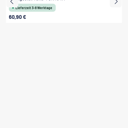
Lieferzeit 3-8 Werktage
60,90 €
Regulärer Preis: