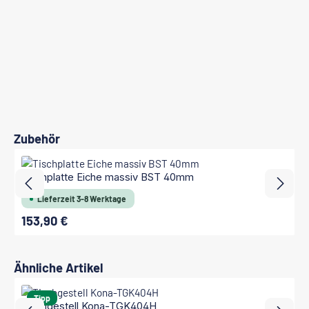
Produktgalerie überspringen
Zubehör
Tischplatte Eiche massiv BST 40mm
Lieferzeit 3-8 Werktage
153,90 €
Regulärer Preis:
Produktgalerie überspringen
Ähnliche Artikel
Tipp
Tischgestell Kona-TGK404H