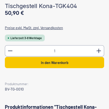
Tischgestell Kona-TGK404
Regulärer Preis:
50,90 €
Preise exkl. MwSt. zzgl. Versandkosten
Lieferzeit 3-8 Werktage
Produkt Anzahl: Gib den gewünschten Wert ein oder b
In den Warenkorb
Produktnummer:
BV-TG-0010
Produktinformationen "Tischgestell Kona-