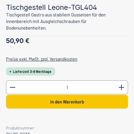
Tischgestell Leone-TGL404
Tischgestell Gastro aus stabilem Gusseisen für den
Innenbereich mit Ausgleichschrauben für
Bodenunebenheiten.
Regulärer Preis:
50,90 €
Preise exkl. MwSt. zzgl. Versandkosten
Lieferzeit 3-8 Werktage
Produkt Anzahl: Gib den gewünschten Wert ein oder b
In den Warenkorb
Produktnummer: