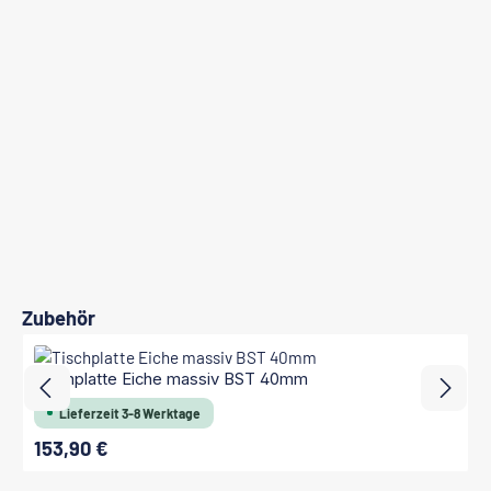
Produktgalerie überspringen
Zubehör
Tischplatte Eiche massiv BST 40mm
Lieferzeit 3-8 Werktage
153,90 €
Regulärer Preis: