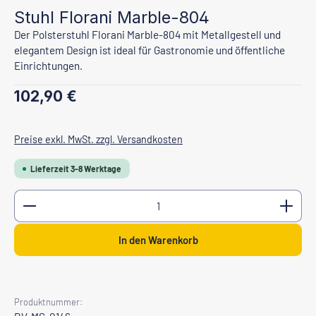
Stuhl Florani Marble-804
Der Polsterstuhl Florani Marble-804 mit Metallgestell und
elegantem Design ist ideal für Gastronomie und öffentliche
Einrichtungen.
Regulärer Preis:
102,90 €
Preise exkl. MwSt. zzgl. Versandkosten
Lieferzeit 3-8 Werktage
Produkt Anzahl: Gib den gewünschten Wert ein oder b
In den Warenkorb
Produktnummer: