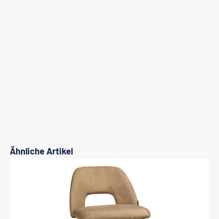
Produktgalerie überspringen
Ähnliche Artikel