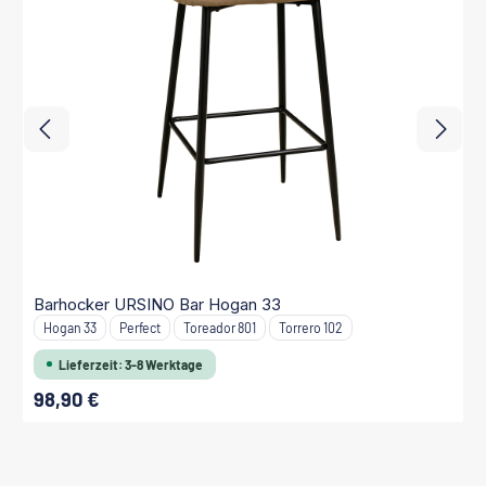
Barhocker URSINO Bar Hogan 33
Bezugsvarianten:
Hogan 33
Perfect
Toreador 801
Torrero 102
Lieferzeit: 3-8 Werktage
98,90 €
Regulärer Preis: