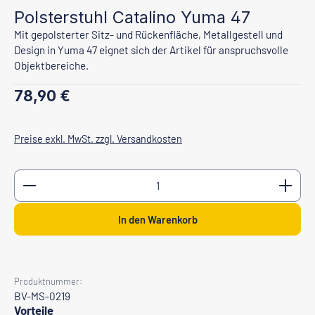
Polsterstuhl Catalino Yuma 47
Mit gepolsterter Sitz- und Rückenfläche, Metallgestell und
Design in Yuma 47 eignet sich der Artikel für anspruchsvolle
Objektbereiche.
Regulärer Preis:
78,90 €
Preise exkl. MwSt. zzgl. Versandkosten
Produkt Anzahl: Gib den gewünschten Wert ein oder b
In den Warenkorb
Produktnummer:
BV-MS-0219
Vorteile