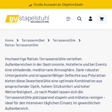
Shop für Gewerbe, Vereine & Kommunen
Große Auswahl an Objektmöbeln
Zum Hauptinhalt springen
Warenk
Home
Terrassenmöbel
Terrassenstühle
Rattan Terrassenstühle
Hochwertige Rattan Terrassenstühle verleihen
Außenbereichen in der Gastronomie, Hotellerie und bei Events
eine einladende, mediterrane Atmosphäre. Dank robuster
Untergestelle und strapazierfähiger Geflechte aus Polyrattan
bieten diese Gewerbestühle eine optimale Kombination aus
ansprechender Optik, hohem Sitzkomfort und hoher
Wetterfestigkeit. Je nach Modell lassen sich die
Terrassenstühle platzsparend stapeln und mühelos reinigen –
ideal für den intensiven täglichen Einsatz im gewerblichen
Außenbereich.