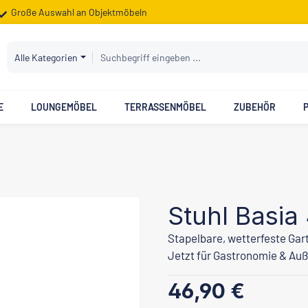
Große Auswahl an Objektmöbeln
Alle Kategorien
E
LOUNGEMÖBEL
TERRASSENMÖBEL
ZUBEHÖR
Stuhl Basia
Stapelbare, wetterfeste Garte
Jetzt für Gastronomie & Au
Regulärer Preis:
46,90 €