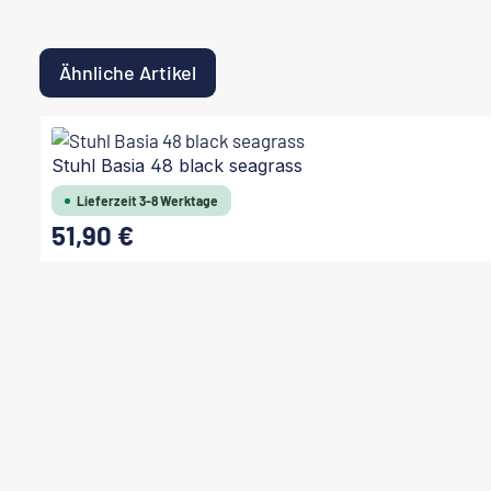
Ähnliche Artikel
Produktgalerie überspringen
Stuhl Basia 48 black seagrass
Lieferzeit 3-8 Werktage
51,90 €
Regulärer Preis: