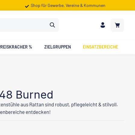
Shop für Gewerbe, Vereine & Kommunen
Warenkorb
PREISKRACHER %
ZIELGRUPPEN
EINSATZBEREICHE
 48 Burned
nstühle aus Rattan sind robust, pflegeleicht & stilvoll.
ßenbereiche entdecken!