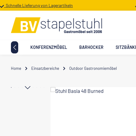
Schnelle Lieferung von Lagerartikeln
 Hauptinhalt springen
Zur Suche springen
Zur Hauptnavigation springen
TTMÖBEL
KONFERENZMÖBEL
BARHOCKER
SITZBÄNK
Home
Einsatzbereiche
Outdoor Gastronomiemöbel
Bildergalerie überspringen