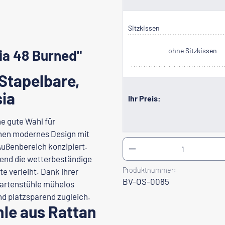
Sitzkissen
ohne Sitzkissen
ia 48 Burned"
 Stapelbare,
sia
Ihr Preis:
ne gute Wahl für
einen modernes Design mit
Produkt Anzahl: Gib
 Außenbereich konzipiert.
hrend die wetterbeständige
Produktnummer:
e verleiht. Dank ihrer
BV-OS-0085
 Gartenstühle mühelos
nd platzsparend zugleich.
le aus Rattan