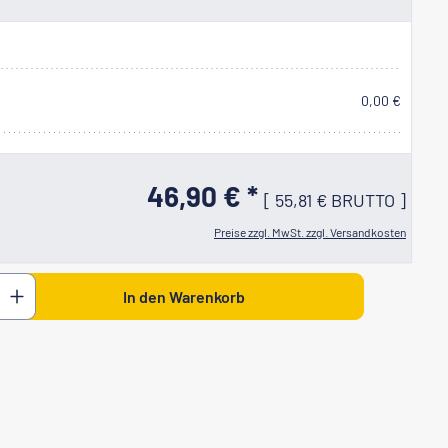
0,00 €
46,90 € *
[
55,81 €
BRUTTO
]
Preise zzgl. MwSt. zzgl. Versandkosten
 den gewünschten Wert ein oder benutze di
In den Warenkorb