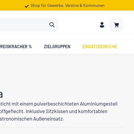
Shop für Gewerbe, Vereine & Kommunen
Warenkorb
PREISKRACHER %
ZIELGRUPPEN
EINSATZBEREICHE
a
sticht mit einem pulverbeschichteten Aluminiumgestell
fgeflecht. Inklusive Sitzkissen und komfortablen
gastronomischen Außeneinsatz.