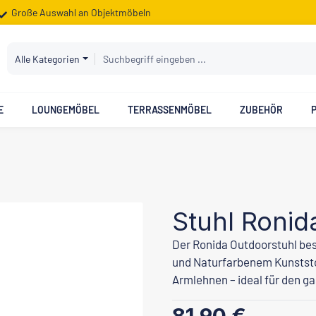
Große Auswahl an Objektmöbeln
Alle Kategorien
E
LOUNGEMÖBEL
TERRASSENMÖBEL
ZUBEHÖR
Stuhl Ronid
Der Ronida Outdoorstuhl be
und Naturfarbenem Kunststof
Armlehnen – ideal für den 
Regulärer Preis: