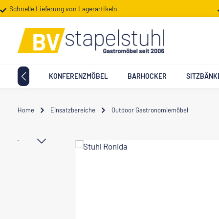
Schnelle Lieferung von Lagerartikeln
 Hauptinhalt springen
Zur Suche springen
Zur Hauptnavigation springen
TTMÖBEL
KONFERENZMÖBEL
BARHOCKER
SITZBÄNK
Home
Einsatzbereiche
Outdoor Gastronomiemöbel
Bildergalerie überspringen