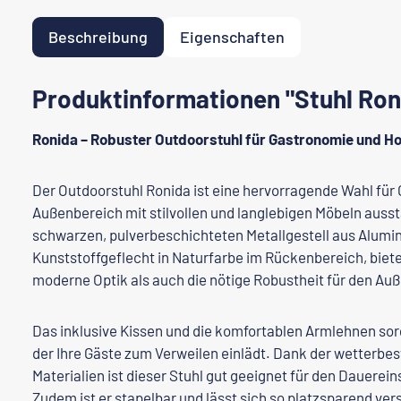
Beschreibung
Eigenschaften
Produktinformationen "Stuhl Ron
Ronida – Robuster Outdoorstuhl für Gastronomie und Hot
Der Outdoorstuhl Ronida ist eine hervorragende Wahl für
Außenbereich mit stilvollen und langlebigen Möbeln auss
schwarzen, pulverbeschichteten Metallgestell aus Alumi
Kunststoffgeflecht in Naturfarbe im Rückenbereich, biete
moderne Optik als auch die nötige Robustheit für den Au
Das inklusive Kissen und die komfortablen Armlehnen sor
der Ihre Gäste zum Verweilen einlädt. Dank der wetterbe
Materialien ist dieser Stuhl gut geeignet für den Dauerein
Zudem ist er stapelbar und lässt sich so platzsparend ver