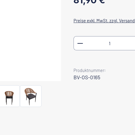
81,90 €
Preise exkl. MwSt. zzgl. Versan
Produkt Anzahl: Gib
Produktnummer:
BV-OS-0165