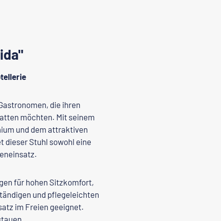
ida"
ellerie
 Gastronomen, die ihren
tatten möchten. Mit seinem
nium und dem attraktiven
t dieser Stuhl sowohl eine
ßeneinsatz.
gen für hohen Sitzkomfort,
ständigen und pflegeleichten
satz im Freien geeignet.
stauen.