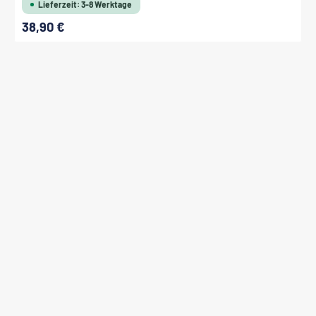
Lieferzeit: 3-8 Werktage
38,90 €
Regulärer Preis: