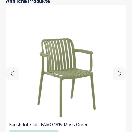
Produktgalerie überspringen
Ähnliche Produkte
Kunststoffstuhl FAMO 1819 Moss Green