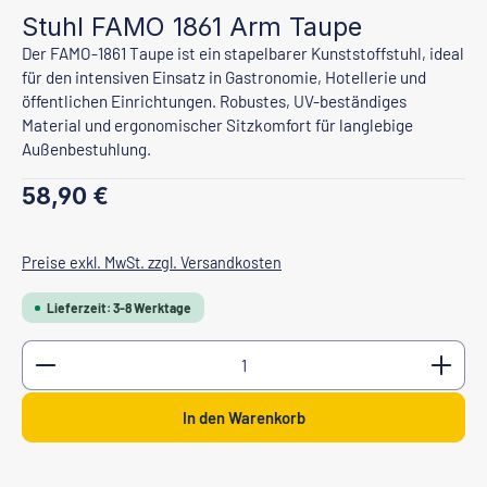
Stuhl FAMO 1861 Arm Taupe
Der FAMO-1861 Taupe ist ein stapelbarer Kunststoffstuhl, ideal
für den intensiven Einsatz in Gastronomie, Hotellerie und
öffentlichen Einrichtungen. Robustes, UV-beständiges
Material und ergonomischer Sitzkomfort für langlebige
Außenbestuhlung.
Regulärer Preis:
58,90 €
Preise exkl. MwSt. zzgl. Versandkosten
Lieferzeit: 3-8 Werktage
Produkt Anzahl: Gib den gewünschten Wert ein oder b
In den Warenkorb