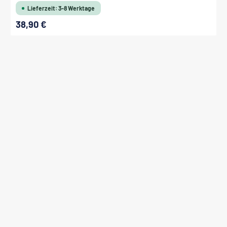
Lieferzeit: 3-8 Werktage
38,90 €
Regulärer Preis: