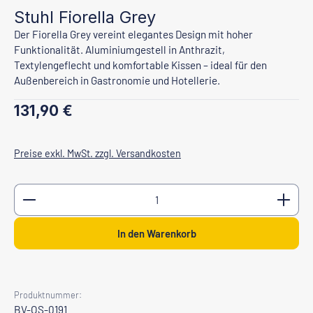
Stuhl Fiorella Grey
Der Fiorella Grey vereint elegantes Design mit hoher
Funktionalität. Aluminiumgestell in Anthrazit,
Textylengeflecht und komfortable Kissen – ideal für den
Außenbereich in Gastronomie und Hotellerie.
Regulärer Preis:
131,90 €
Preise exkl. MwSt. zzgl. Versandkosten
Produkt Anzahl: Gib den gewünschten Wert ein oder b
In den Warenkorb
Produktnummer:
BV-OS-0191