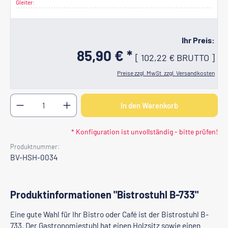
Gleiter:
Ihr Preis:
85,90 € *
[
102,22 €
BRUTTO
]
Preise zzgl. MwSt. zzgl. Versandkosten
Produkt Anzahl: Gib den gewünschten Wert ein oder b
In den Warenkorb
* Konfiguration ist unvollständig - bitte prüfen!
Produktnummer:
BV-HSH-0034
Produktinformationen "Bistrostuhl B-733"
Eine gute Wahl für Ihr Bistro oder Café ist der Bistrostuhl B-
733. Der Gastronomiestuhl hat einen Holzsitz sowie einen