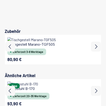
Produktgalerie überspringen
Zubehör
Tischgestell Marano-TGF505
Lieferzeit 3-8 Werktage
80,90 €
Regulärer Preis:
Produktgalerie überspringen
Ähnliche Artikel
Tipp
Bistrostuhl B-170
Lieferzeit 20-35 Werktage
93,90 €
Regulärer Preis: