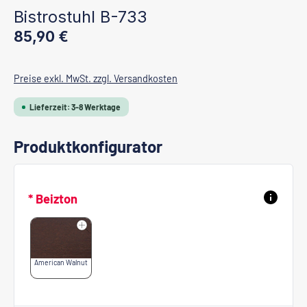
Bistrostuhl B-733
Regulärer Preis:
85,90 €
Preise exkl. MwSt. zzgl. Versandkosten
Lieferzeit: 3-8 Werktage
Produktkonfigurator
* Beizton
American Walnut