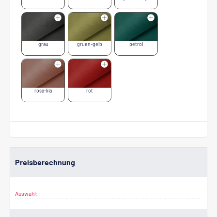
grau
gruen-gelb
petrol
rosa-lila
rot
Preisberechnung
Auswahl: