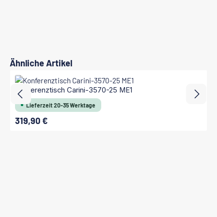
Produktgalerie überspringen
Ähnliche Artikel
Konferenztisch Carini-3570-25 ME1
Lieferzeit 20-35 Werktage
319,90 €
Regulärer Preis: