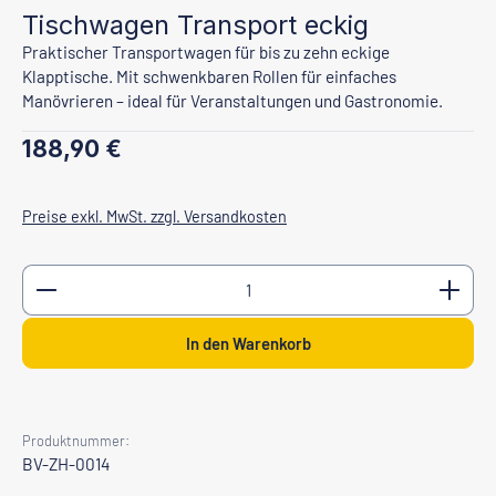
Tischwagen Transport eckig
Praktischer Transportwagen für bis zu zehn eckige
Klapptische. Mit schwenkbaren Rollen für einfaches
Manövrieren – ideal für Veranstaltungen und Gastronomie.
Regulärer Preis:
188,90 €
Preise exkl. MwSt. zzgl. Versandkosten
Produkt Anzahl: Gib den gewünschten Wert ein oder b
In den Warenkorb
Produktnummer:
BV-ZH-0014