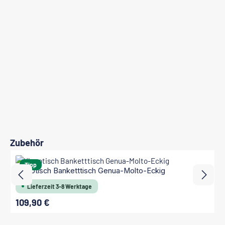
Produktgalerie überspringen
Zubehör
Tipp
Klapptisch Banketttisch Genua-Molto-Eckig
Lieferzeit 3-8 Werktage
109,90 €
Regulärer Preis: