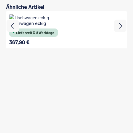
Produktgalerie überspringen
Ähnliche Artikel
Tischwagen eckig
Lieferzeit 3-8 Werktage
367,90 €
Regulärer Preis: