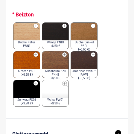
* Beizton
Buche Natur
Wenge PND1
Buche Dunkel
PBN1
(+6,50 €)
PBD1
(+6,50 €)
Kirsche PK01
Nussbaum Hell
American Walnut
(+6,50 €)
PNH1
PAW1
(+6,50 €)
(+6,50 €)
Schwarz PS01
Weiss PW01
(+9,90 €)
(+9,90 €)
Gleiterauswahl