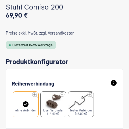
Stuhl Comiso 200
Regulärer Preis:
69,90 €
Preise exkl. MwSt. zzgl. Versandkosten
Lieferzeit 15-25 Werktage
Produktkonfigurator
Reihenverbindung
ohne Verbinder
loser Verbinder
fester Verbinder
(+4,90 €)
(+2,00 €)