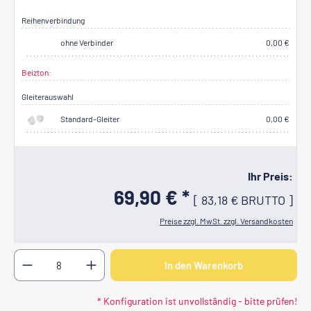
Reihenverbindung
ohne Verbinder
0,00 €
Beizton:
Lackierung nach B1
(+3,00 €)
Gleiterauswahl
Standard-Gleiter
0,00 €
Ihr Preis:
69,90 € *
[
83,18 €
BRUTTO
]
Preise zzgl. MwSt. zzgl. Versandkosten
Produkt Anzahl: Gib den gewünschten Wert ein oder b
In den Warenkorb
* Konfiguration ist unvollständig - bitte prüfen!