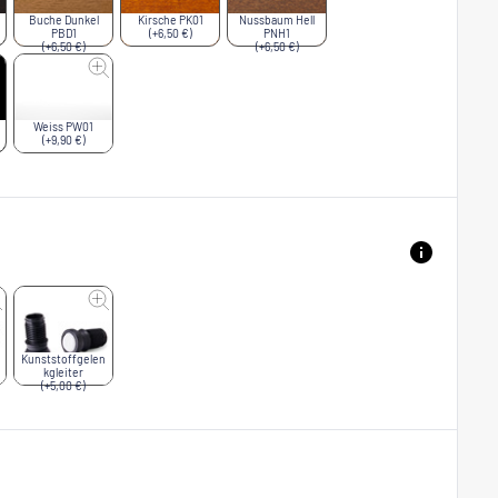
Buche Dunkel
Kirsche PK01
Nussbaum Hell
PBD1
(+6,50 €)
PNH1
(+6,50 €)
(+6,50 €)
Weiss PW01
(+9,90 €)
Kunststoffgelen
kgleiter
(+5,00 €)