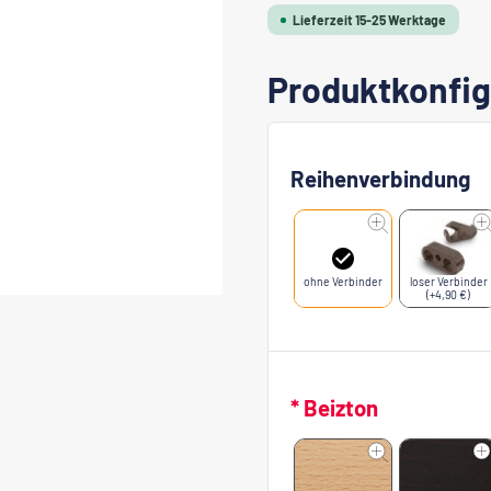
Lieferzeit 15-25 Werktage
Produktkonfig
Reihenverbindung
ohne Verbinder
loser Verbinder
(+4,90 €)
* Beizton