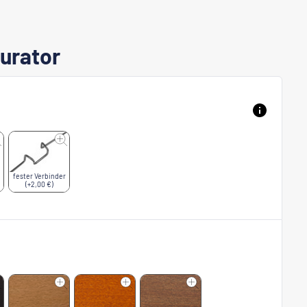
urator
fester Verbinder
(+2,00 €)