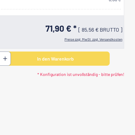
71,90 € *
[
85,56 €
BRUTTO
]
Lackierung nach B1
(+3,00 €)
Preise zzgl. MwSt. zzgl. Versandkosten
 den gewünschten Wert ein oder benutze di
In den Warenkorb
* Konfiguration ist unvollständig - bitte prüfen!