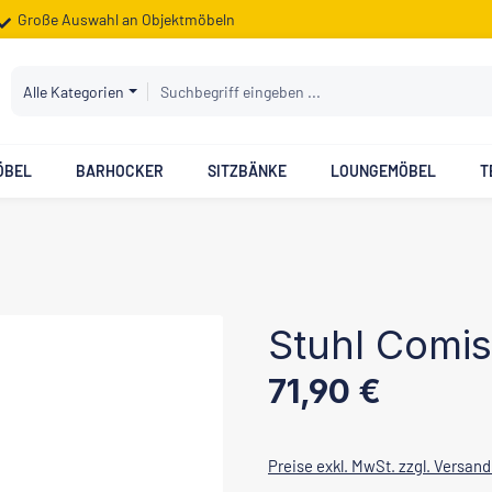
Große Auswahl an Objektmöbeln
Alle Kategorien
ÖBEL
BARHOCKER
SITZBÄNKE
LOUNGEMÖBEL
T
Stuhl Comi
Regulärer Preis:
71,90 €
Preise exkl. MwSt. zzgl. Versan