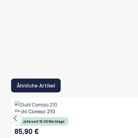
Ähnliche Artikel
Produktgalerie überspringen
Stuhl Comiso 210
Lieferzeit 15-25 Werktage
85,90 €
Regulärer Preis: