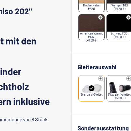
Buche Natur
Wenge PND1
miso 202"
PBN1
(+6,50 €)
American Walnut
Schwarz PS01
t mit den
PAW1
(+9,90 €)
(+6,50 €)
Gleiterauswahl
inder
chtholz
Standard-Gleiter
Filzgelenkgleiter
ern inklusive
(+5,00 €)
ahmemenge von 8 Stück
Sonderausstattung