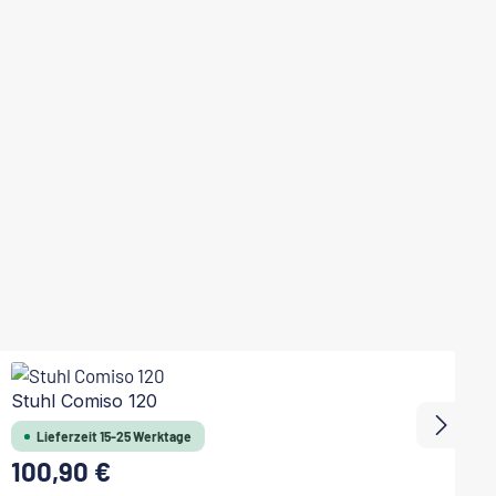
Stuhl Comiso 120
S
Lieferzeit 15-25 Werktage
100,90 €
Regulärer Preis:
Re