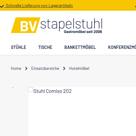
Schnelle Lieferung von Lagerartikeln
 Hauptinhalt springen
Zur Suche springen
Zur Hauptnavigation springen
STÜHLE
TISCHE
BANKETTMÖBEL
KONFERENZM
Home
Einsatzbereiche
Hotelmöbel
Bildergalerie überspringen