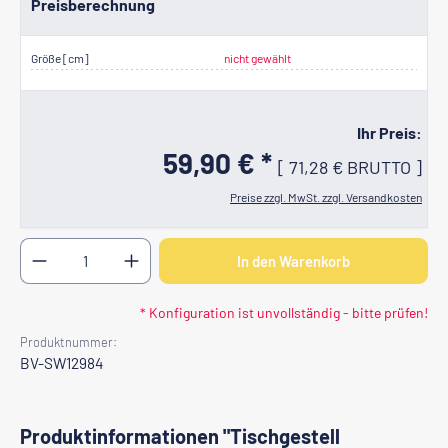
Preisberechnung
Größe [cm]
nicht gewählt
Ihr Preis:
59,90 € *
[
71,28 €
BRUTTO
]
Preise zzgl. MwSt. zzgl. Versandkosten
Produkt Anzahl: Gib den gewünschten Wert ein oder b
In den Warenkorb
* Konfiguration ist unvollständig - bitte prüfen!
Produktnummer:
BV-SW12984
Produktinformationen "Tischgestell