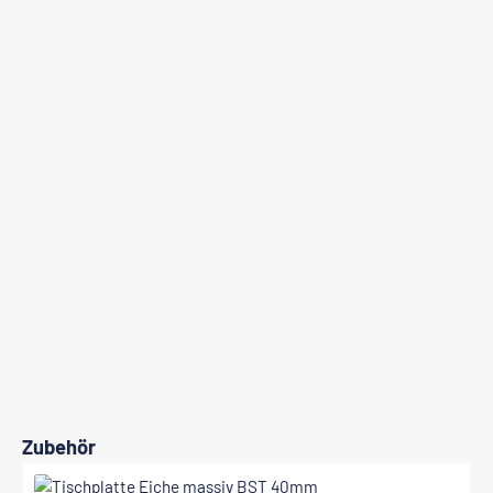
Produktgalerie überspringen
Zubehör