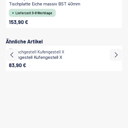
Tischplatte Eiche massiv BST 40mm
Lieferzeit 3-8 Werktage
153,90 €
Regulärer Preis:
Produktgalerie überspringen
Ähnliche Artikel
Tischgestell Kufengestell X
83,90 €
Regulärer Preis: