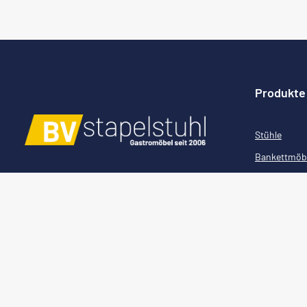
Produkte
Stühle
Bankettmöb
Konferenzm
Stapelstühle
Tische
Barhocker
Loungemöb
Terrassenm