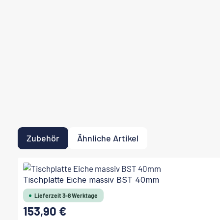
Zubehör
Ähnliche Artikel
Produktgalerie überspringen
Tischplatte Eiche massiv BST 40mm
Lieferzeit 3-8 Werktage
153,90 €
Regulärer Preis: