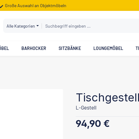
Große Auswahl an Objektmöbeln
Alle Kategorien
ÖBEL
BARHOCKER
SITZBÄNKE
LOUNGEMÖBEL
T
Tischgestel
L-Gestell
Regulärer Preis:
94,90 €