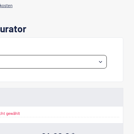
dkosten
urator
cht gewählt