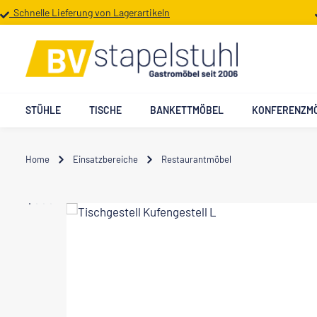
Schnelle Lieferung von Lagerartikeln
 Hauptinhalt springen
Zur Suche springen
Zur Hauptnavigation springen
STÜHLE
TISCHE
BANKETTMÖBEL
KONFERENZM
Home
Einsatzbereiche
Restaurantmöbel
Bildergalerie überspringen