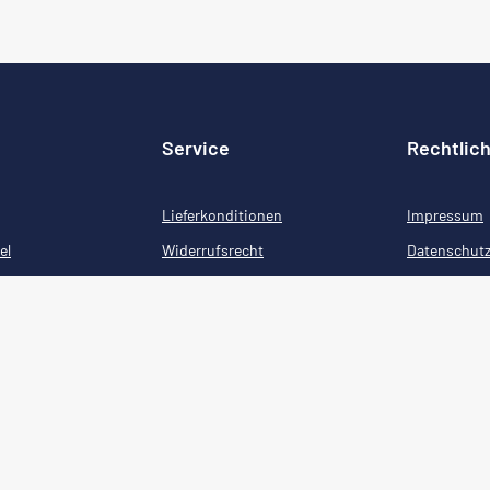
Service
Rechtlic
Lieferkonditionen
Impressum
el
Widerrufsrecht
Datenschut
öbel
Zahlungsarten
AGB
Kontakt
Cookie-Einstellungen
Ratgeber
el
Glossar
öbel