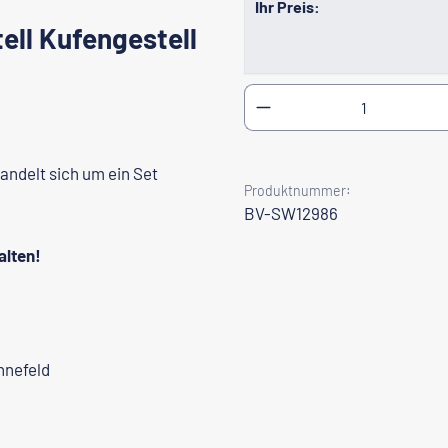
Ihr Preis:
ell Kufengestell
Produkt Anzahl: Gib
handelt sich um ein Set
Produktnummer:
BV-SW12986
alten!
nnefeld