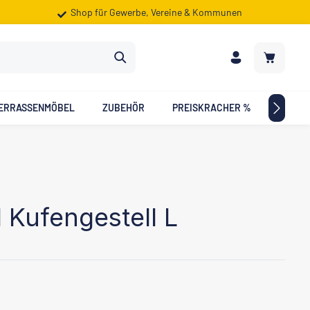
Shop für Gewerbe, Vereine & Kommunen
Warenkorb
ERRASSENMÖBEL
ZUBEHÖR
PREISKRACHER %
ZIELG
l Kufengestell L