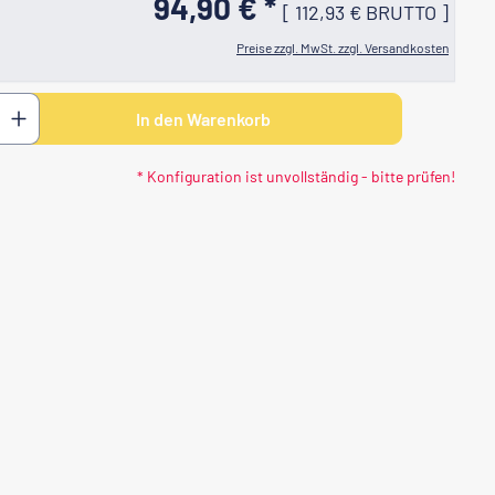
94,90 € *
[
112,93 €
BRUTTO
]
Preise zzgl. MwSt. zzgl. Versandkosten
 den gewünschten Wert ein oder benutze di
In den Warenkorb
* Konfiguration ist unvollständig - bitte prüfen!