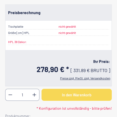
Preisberechnung
Tischplatte
nicht gewählt
Größe [cm] HPL
nicht gewählt
HPL 38 Dekor:
Ihr Preis:
278,90 € *
[
331,89 €
BRUTTO
]
Preise zzgl. MwSt. zzgl. Versandkosten
Produkt Anzahl: Gib den gewünschten Wert ein oder b
In den Warenkorb
* Konfiguration ist unvollständig - bitte prüfen!
Produktnummer: