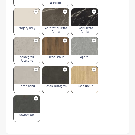
Artwood
Angory Grey
Anthrazit Pietra
Black Pietra
Grigia
Grigia
Achatgrau
Eiche Braun
Aperol
Artstone
Beton Sand
Beton Terragrau
Eiche Natur
Caviar Gold