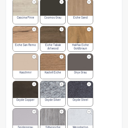
Cascina Pinie
Cosmos Grau
Eiche Sand
Eiche San Remo
Eiche Tabak
Halifax Eiche
Artwood
Goldbraun
Kaschmir
Kastell Eiche
Onyx Grau
Oxyde Copper
Oxyde Silver
Oxyde Steel
Seidengrau
Silbereiche
Weissbeton