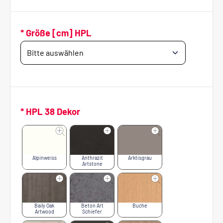
* Größe [cm] HPL
* HPL 38 Dekor
Alpinweiss
Anthrazit
Arktisgrau
Artstone
Baily Oak
Beton Art
Buche
Artwood
Schiefer