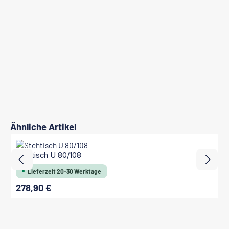
Produktgalerie überspringen
Ähnliche Artikel
Stehtisch U 80/108
Lieferzeit 20-30 Werktage
278,90 €
Regulärer Preis: