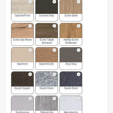
Cascina Pinie
Cosmos Grau
Eiche Sand
Eiche San Remo
Eiche Tabak
Halifax Eiche
Artwood
Goldbraun
Kaschmir
Kastell Eiche
Onyx Grau
Oxyde Copper
Oxyde Silver
Oxyde Steel
Seidengrau
Silbereiche
Weissbeton