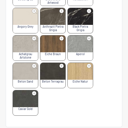
Artwood
Angory Grey
Anthrazit Pietra
Black Pietra
Grigia
Grigia
Achatgrau
Eiche Braun
Aperol
Artstone
Beton Sand
Beton Terragrau
Eiche Natur
Caviar Gold