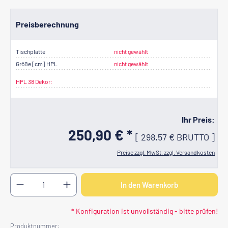
Preisberechnung
Tischplatte
nicht gewählt
Größe [cm] HPL
nicht gewählt
HPL 38 Dekor:
Ihr Preis:
250,90 € *
[
298,57 €
BRUTTO
]
Preise zzgl. MwSt. zzgl. Versandkosten
Produkt Anzahl: Gib den gewünschten Wert ein oder b
In den Warenkorb
* Konfiguration ist unvollständig - bitte prüfen!
Produktnummer: