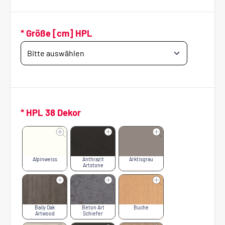
* Größe [cm] HPL
* HPL 38 Dekor
Alpinweiss
Anthrazit
Arktisgrau
Artstone
Baily Oak
Beton Art
Buche
Artwood
Schiefer