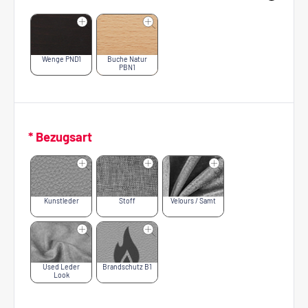
Wenge PND1
Buche Natur
PBN1
* Bezugsart
Kunstleder
Stoff
Velours / Samt
Used Leder
Brandschutz B1
Look