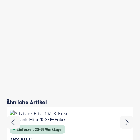
Produktgalerie überspringen
Ähnliche Artikel
Sitzbank Elba-103-K-Ecke
Lieferzeit 20-35 Werktage
382,90 €
Regulärer Preis: