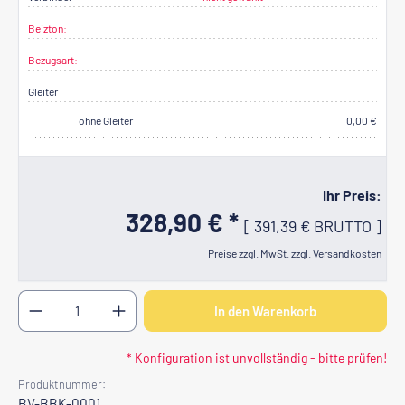
Beizton:
Bezugsart:
Gleiter
ohne Gleiter
0,00 €
Ihr Preis:
328,90 € *
[
391,39 €
BRUTTO
]
Preise zzgl. MwSt. zzgl. Versandkosten
Produkt Anzahl: Gib den gewünschten Wert ein oder b
In den Warenkorb
* Konfiguration ist unvollständig - bitte prüfen!
Produktnummer:
BV-BBK-0001