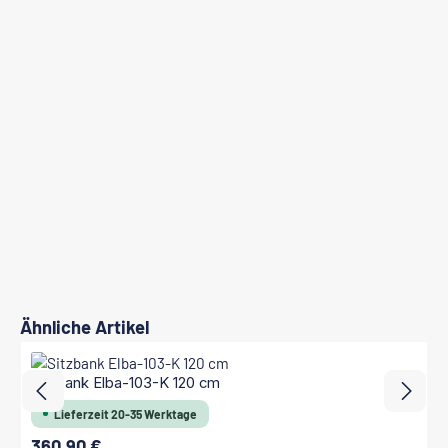
Produktgalerie überspringen
Ähnliche Artikel
Sitzbank Elba-103-K 120 cm
Lieferzeit 20-35 Werktage
360,90 €
Regulärer Preis: