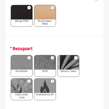
Wenge PND1
Buche Natur
PBN1
* Bezugsart
Kunstleder
Stoff
Velours / Samt
Used Leder
Brandschutz B1
Look